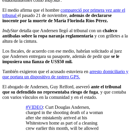
estadounidenses como
IndyStar
.
El medio afirma que el hombre
compareció por primera vez ante el
tribunal
el pasado 21 de noviembre,
además de declararse
inocente por la muerte de María Florinda Ríos Pérez.
IndyStar
detalla que Andersen llegó al tribunal con un
chaleco
antibalas sobre la ropa naranja reglamentaria
y con grilletes a la
altura de la cintura.
Los fiscales, de acuerdo con ese medio, habrían solicitado al juez
que Andersen entregara su pasaporte, además de pedir que
se le
impusiera una fianza de US$50 mil.
También exigieron que el acusado estuviera en
arresto domiciliario y
que portara un dispositivo de rastreo GPS.
El abogado de Andersen, Guy Relford, aseveró
ante el tribunal
que su defendido no representaba riesgo de fuga
, y que contaba
con varios vínculos en la comunidad y en el estado.
#VIDEO
: Curt Douglas Andersen,
charged in the shooting death of a woman
after she mistakenly arrived at his
Whitestown home as part of a cleaning
crew earlier this month, will be allowed