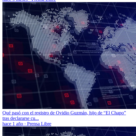
Qué pasó con el registro de Ovidio Guzmán, hijo de “El Chapo”
tras declararse cu...
hace 1 año
·
Prensa Libre