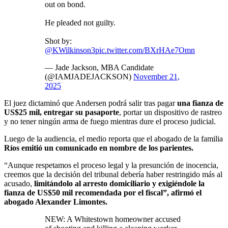
out on bond.
He pleaded not guilty.
Shot by:
@KWilkinson3
pic.twitter.com/BXrHAe7Omn
— Jade Jackson, MBA Candidate
(@IAMJADEJACKSON)
November 21,
2025
El juez dictaminó que Andersen podrá salir tras pagar
una fianza de
US$25 mil, entregar su pasaporte
, portar un dispositivo de rastreo
y no tener ningún arma de fuego mientras dure el proceso judicial.
Luego de la audiencia, el medio reporta que el abogado de la familia
Ríos emitió un comunicado en nombre de los parientes.
“Aunque respetamos el proceso legal y la presunción de inocencia,
creemos que la decisión del tribunal debería haber restringido más al
acusado,
limitándolo al arresto domiciliario y exigiéndole la
fianza de US$50 mil recomendada por el fiscal”, afirmó el
abogado Alexander Limontes.
NEW: A Whitestown homeowner accused