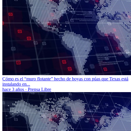
Cómo es el “muro flotante” hecho de boyas con púas que Texas está
instalando en...
hace 3 años
·
Prensa Libre