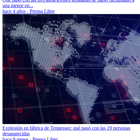
una menor en...
hace 4 años
·
Prensa Libre
Explosión en fábrica de Tennessee: qué pasó con las 19 personas
desaparecidas
hace 9 meses
·
Prensa Libre