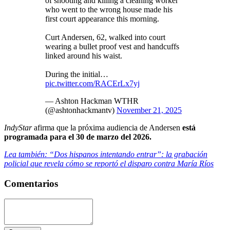
of shooting and killing a cleaning worker
who went to the wrong house made his
first court appearance this morning.
Curt Andersen, 62, walked into court
wearing a bullet proof vest and handcuffs
linked around his waist.
During the initial…
pic.twitter.com/RACErLx7yj
— Ashton Hackman WTHR
(@ashtonhackmantv)
November 21, 2025
IndyStar
afirma que la próxima audiencia de Andersen
está
programada para el 30 de marzo del 2026.
Lea también: “Dos hispanos intentando entrar”: la grabación
policial que revela cómo se reportó el disparo contra María Ríos
Comentarios