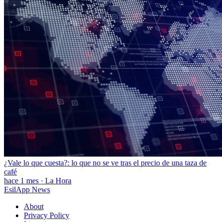
¿Vale lo que cuesta?: lo que no se ve tras el precio de una taza de
café
hace 1 mes
·
La Hora
EsilApp News
About
Privacy Policy