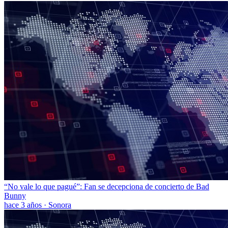
“No vale lo que pagué”: Fan se decepciona de concierto de Bad
Bunny
hace 3 años
·
Sonora