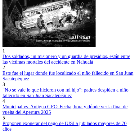
1
Dos soldados, un misionero y un guardia de presidios, están entre
las víctimas mortales del accidente en Nahualá
2
Este fue el lugar donde fue localizado el niño fallecido en San Juan
Sacatepéquez
3
“No se vale lo que hicieron con mi hijo”: padres despiden a niño
fallecido en San Juan Sacatepéquez
4
Municipal vs. Antigua GFC: Fecha, hora y dónde ver la final de
vuelta del Apertura 2025
5
Proponen exonerar del pago de IUSI a jubilados mayores de 70
años