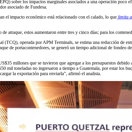
 (EPQ) sobre los impactos marginales asociados a una operación poco efi
dor asociado de Fundesa.
ran el impacto económico está relacionado con el calado, lo que
limita 
 de atraque, estos aumentaron entre tres y cinco días; para los contened
zal (TCQ), operada por APM Terminals, se estima una reducción de ent
atraque de portacontenedores, se generó un tiempo adicional de fondeo d
S$35 millones que se tuvieron que agregar a los presupuestos debido a
650 mil toneladas no ingresaron a tiempo a Guatemala, por estar los buq
argar la exportación para enviarla”, afirmó el analista.