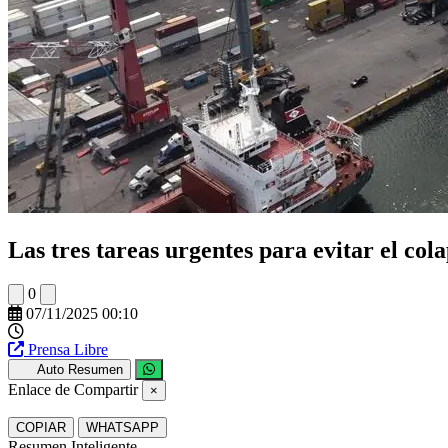
Las tres tareas urgentes para evitar el col
0
07/11/2025 00:10
Prensa Libre
Auto Resumen
Enlace de Compartir
×
COPIAR
WHATSAPP
Resumen Inteligente