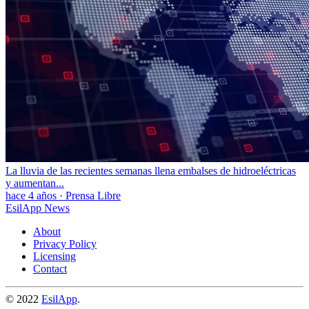
La lluvia de las recientes semanas llena embalses de hidroeléctricas
y aumentan...
hace 4 años
·
Prensa Libre
EsilApp News
About
Privacy Policy
Licensing
Contact
© 2022
EsilApp
.