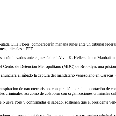
iputada Cilia Flores, comparecerán mañana lunes ante un tribunal feder
ntes judiciales a EFE.
serán llevados ante el juez federal Alvin K. Hellerstein en Manhattan a
l Centro de Detención Metropolitano (MDC) de Brooklyn, una prisión f
anunciara el sábado la captura del mandatario venezolano en Caracas, 
spiración de narcoterrorismo, conspiración para la importación de coca
es criminales, así como de colaborar con organizaciones criminales cal
de Nueva York y confirmadas el sábado, sostienen que el presidente venez
raciones de apoyo logístico y financiero a la misma estructura criminal