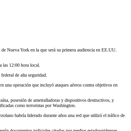
al de Nueva York en la que será su primera audiencia en EE.UU.
 las 12:00 hora local.
ederal de alta seguridad.
en una operación que incluyó ataques aéreos contra objetivos en
ína, posesión de ametralladoras y dispositivos destructivos, y
ificadas como terroristas por Washington.
olano habría liderado durante años una red que utilizó el tráfico de
, según documentos judiciales citados por medios estadounidenses.