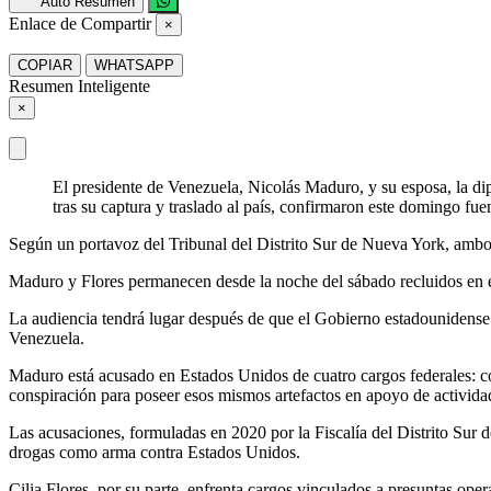
Auto Resumen
Enlace de Compartir
×
COPIAR
WHATSAPP
Resumen Inteligente
×
El presidente de Venezuela, Nicolás Maduro, y su esposa, la d
tras su captura y traslado al país, confirmaron este domingo fue
Según un portavoz del Tribunal del Distrito Sur de Nueva York, ambos 
Maduro y Flores permanecen desde la noche del sábado recluidos en e
La audiencia tendrá lugar después de que el Gobierno estadounidense 
Venezuela.
Maduro está acusado en Estados Unidos de cuatro cargos federales: con
conspiración para poseer esos mismos artefactos en apoyo de actividad
Las acusaciones, formuladas en 2020 por la Fiscalía del Distrito Sur 
drogas como arma contra Estados Unidos.
Cilia Flores, por su parte, enfrenta cargos vinculados a presuntas ope