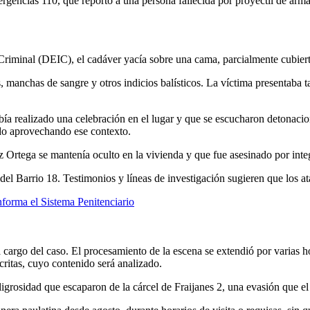
ergencias 110, que reportó a una persona fallecida por proyectil de arm
 Criminal (DEIC), el cadáver yacía sobre una cama, parcialmente cubie
 manchas de sangre y otros indicios balísticos. La víctima presentaba tatu
abía realizado una celebración en el lugar y que se escucharon detonac
ado aprovechando ese contexto.
z Ortega se mantenía oculto en la vivienda y que fue asesinado por integ
s del Barrio 18. Testimonios y líneas de investigación sugieren que los
informa el Sistema Penitenciario
a cargo del caso. El procesamiento de la escena se extendió por varias h
ritas, cuyo contenido será analizado.
igrosidad que escaparon de la cárcel de Fraijanes 2, una evasión que el