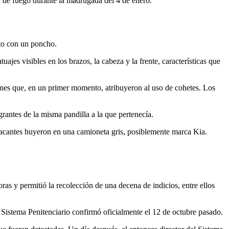
a de fuego durante la madrugada del 4 de enero.
rto con un poncho.
ajes visibles en los brazos, la cabeza y la frente, características que
iones que, en un primer momento, atribuyeron al uso de cohetes. Los
rantes de la misma pandilla a la que pertenecía.
 atacantes huyeron en una camioneta gris, posiblemente marca Kia.
oras y permitió la recolección de una decena de indicios, entre ellos
 Sistema Penitenciario confirmó oficialmente el 12 de octubre pasado.