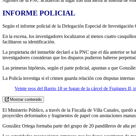
Agentes de la PNC acudieron al lugar tras una alerta al sistema de em
INFORME POLICIAL
Según el informe policial de la Delegación Especial de Investigación
En la escena, los investigadores localizaron al menos cuatro casquillos,
facilitaron su identificación.
La propietaria del inmueble declaró a la PNC que el día anterior se h
investigadores consideran que los disparos pudieron haberse perpetr
Las primeras hipótesis, según el parte policial, apuntan a que Gonzále
La Policía investiga si el crimen guarda relación con disputas interna
Veinte reos del Barrio 18 se fugan de la cárcel de Fraijanes II, 
Mostrar contenido
El Ministerio Público, a través de la Fiscalía de Villa Canales, quedó 
proyectiles deformados y fragmentos de papel con anotaciones manusc
González Ortega formaba parte del grupo de 20 pandilleros de alta pel