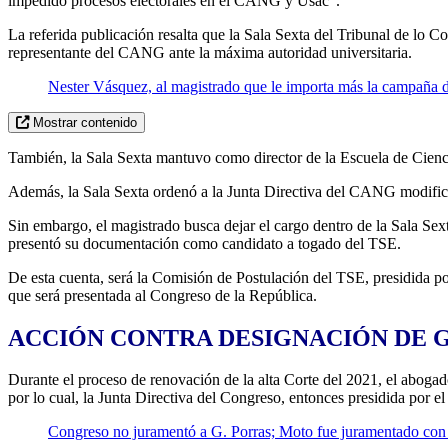
impedido procesos electorales en el CANG y Usac”.
La referida publicación resalta que la Sala Sexta del Tribunal de lo 
representante del CANG ante la máxima autoridad universitaria.
Nester Vásquez, al magistrado que le importa más la campaña de
Mostrar contenido
También, la Sala Sexta mantuvo como director de la Escuela de Cienci
Además, la Sala Sexta ordenó a la Junta Directiva del CANG modificar
Sin embargo, el magistrado busca dejar el cargo dentro de la Sala Sex
presentó su documentación como candidato a togado del TSE.
De esta cuenta, será la Comisión de Postulación del TSE, presidida po
que será presentada al Congreso de la República.
ACCIÓN CONTRA DESIGNACIÓN DE G
Durante el proceso de renovación de la alta Corte del 2021, el abog
por lo cual, la Junta Directiva del Congreso, entonces presidida por
Congreso no juramentó a G. Porras; Moto fue juramentado con