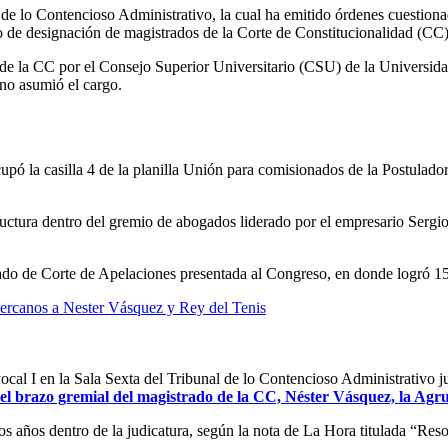
e lo Contencioso Administrativo, la cual ha emitido órdenes cuestionad
ceso de designación de magistrados de la Corte de Constitucionalidad 
do de la CC por el Consejo Superior Universitario (CSU) de la Univers
 no asumió el cargo.
ó la casilla 4 de la planilla Unión para comisionados de la Postulado
ructura dentro del gremio de abogados liderado por el empresario Serg
 de Corte de Apelaciones presentada al Congreso, en donde logró 155 vo
ercanos a Nester Vásquez y Rey del Tenis
ocal I en la Sala Sexta del Tribunal de lo Contencioso Administrativo
 el brazo gremial del magistrado de la CC, Néster Vásquez, la Agr
 años dentro de la judicatura, según la nota de La Hora titulada “Res