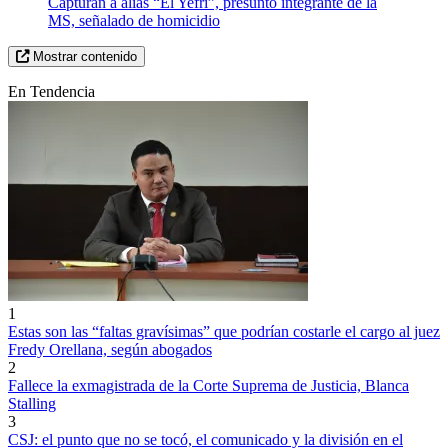
Capturan a alias “El Yefri”, presunto integrante de la
MS, señalado de homicidio
Mostrar contenido
En Tendencia
1
Estas son las “faltas gravísimas” que podrían costarle el cargo al juez
Fredy Orellana, según abogados
2
Fallece la exmagistrada de la Corte Suprema de Justicia, Blanca
Stalling
3
CSJ: el punto que no se tocó, el comunicado y la división en el