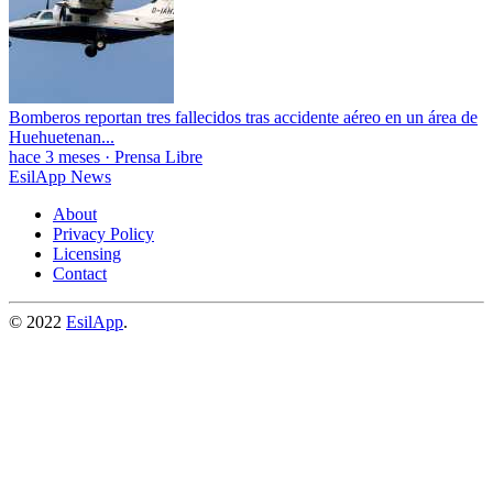
Bomberos reportan tres fallecidos tras accidente aéreo en un área de
Huehuetenan...
hace 3 meses
·
Prensa Libre
EsilApp News
About
Privacy Policy
Licensing
Contact
© 2022
EsilApp
.