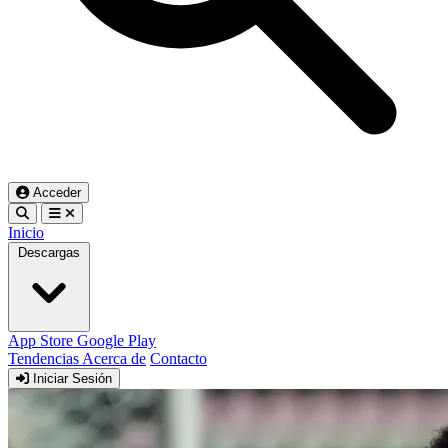
Acceder
Inicio
Descargas
App Store
Google Play
Tendencias
Acerca de
Contacto
Iniciar Sesión