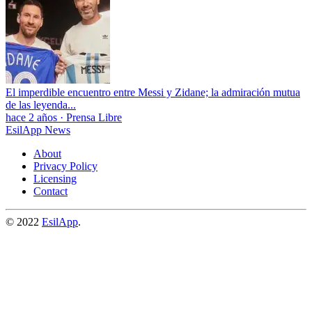
El imperdible encuentro entre Messi y Zidane; la admiración mutua
de las leyenda...
hace 2 años
·
Prensa Libre
EsilApp News
About
Privacy Policy
Licensing
Contact
© 2022
EsilApp
.