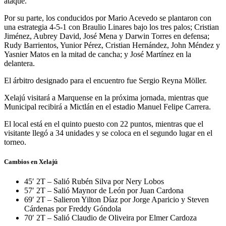
ataque.
Por su parte, los conducidos por Mario Acevedo se plantaron con
una estrategia 4-5-1 con Braulio Linares bajo los tres palos; Cristian
Jiménez, Aubrey David, José Mena y Darwin Torres en defensa;
Rudy Barrientos, Yunior Pérez, Cristian Hernández, John Méndez y
Yasnier Matos en la mitad de cancha; y José Martínez en la
delantera.
El árbitro designado para el encuentro fue Sergio Reyna Möller.
Xelajú visitará a Marquense en la próxima jornada, mientras que
Municipal recibirá a Mictlán en el estadio Manuel Felipe Carrera.
El local está en el quinto puesto con 22 puntos, mientras que el
visitante llegó a 34 unidades y se coloca en el segundo lugar en el
torneo.
Cambios en Xelajú
45′ 2T – Salió Rubén Silva por Nery Lobos
57′ 2T – Salió Maynor de León por Juan Cardona
69′ 2T – Salieron Yilton Díaz por Jorge Aparicio y Steven
Cárdenas por Freddy Góndola
70′ 2T – Salió Claudio de Oliveira por Elmer Cardoza