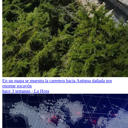
En un mapa se muestra la carretera hacia Antigua dañada por
enorme socavón
hace 3 semanas
·
La Hora