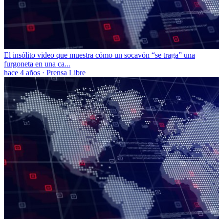
El insólito video que muestra cómo un socavón “se traga” una
furgoneta en una ca...
hace 4 años
·
Prensa Libre