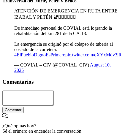
Transversal del Norte, Petén y Belice.
ATENCIÓN DE EMERGENCIA EN RUTA ENTRE
IZABAL Y PETÉN 🚨👷🏻‍♂️👷🏻‍♀️
De inmediato personal de COVIAL está logrando la
rehabilitación del km 281 de la CA-13.
La emergencia se originó por el colapso de tubería al
costado de la carretera.
#ElPuebloDignoEsPrimero
pic.twitter.com/qXYxMdv3jR
— COVIAL – CIV (@COVIAL_CIV)
August 10,
2025
Comentarios
Comentar
¿Qué opinas hoy?
Sé el primero en encender la conversación.