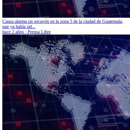
Causa alarma un socavón en la zona 5 de la ciudad de Guatemala,
que ya había sid...
hace 2 años
·
Prensa Libre