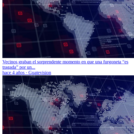
Vecinos graban el sorprendente momento en que una furgoneta “es
tragada” por un...
hace 4 años
·
Guatevision