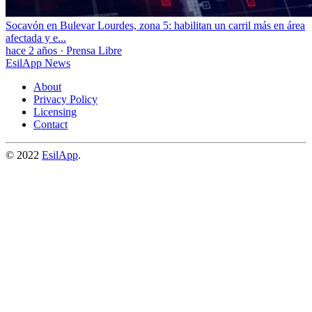
Socavón en Bulevar Lourdes, zona 5: habilitan un carril más en área
afectada y e...
hace 2 años
·
Prensa Libre
EsilApp News
About
Privacy Policy
Licensing
Contact
© 2022
EsilApp
.