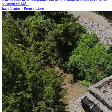
socavón en Mé...
hace 5 años
·
Prensa Libre