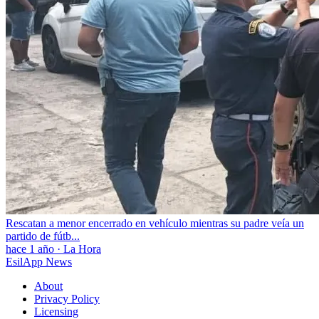
Rescatan a menor encerrado en vehículo mientras su padre veía un
partido de fútb...
hace 1 año
·
La Hora
EsilApp News
About
Privacy Policy
Licensing