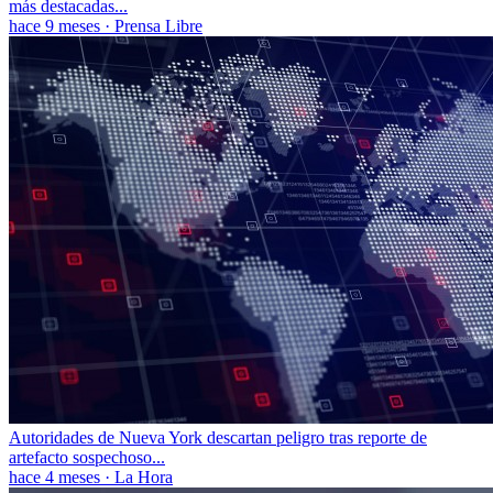
más destacadas...
hace 9 meses
·
Prensa Libre
Autoridades de Nueva York descartan peligro tras reporte de
artefacto sospechoso...
hace 4 meses
·
La Hora