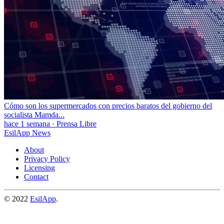
Cómo son los supermercados con precios baratos del gobierno del
socialista Mamda...
hace 1 semana
·
Prensa Libre
EsilApp News
About
Privacy Policy
Licensing
Contact
© 2022
EsilApp
.