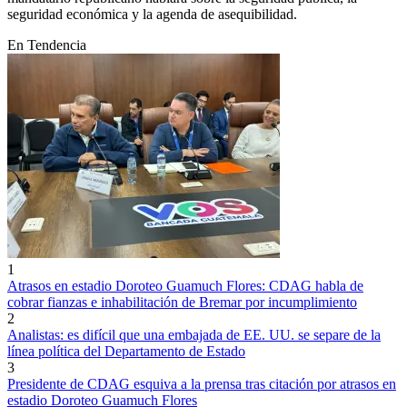
seguridad económica y la agenda de asequibilidad.
En Tendencia
1
Atrasos en estadio Doroteo Guamuch Flores: CDAG habla de
cobrar fianzas e inhabilitación de Bremar por incumplimiento
2
Analistas: es difícil que una embajada de EE. UU. se separe de la
línea política del Departamento de Estado
3
Presidente de CDAG esquiva a la prensa tras citación por atrasos en
estadio Doroteo Guamuch Flores