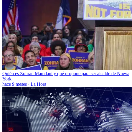
Quién es Zohran Mamdani y qué propone para ser alcalde de Nueva
York
hace 9 meses
·
La Hora