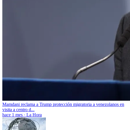
Mamdani reclama a Trump protección migratoria a venezolanos en
visita a centro d...
hace 1 mes
·
La Hora