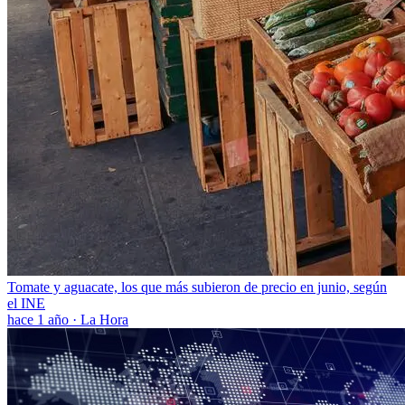
Tomate y aguacate, los que más subieron de precio en junio, según
el INE
hace 1 año
·
La Hora