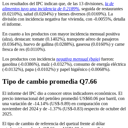
Los resultados del IPC indican que, de las 13 divisiones,
la de
alimentos tuvo una incidencia de 0.2189%
, seguida de restaurantes
(0.0210%), salud (0.0204%) y bienes diversos (0.0169%). La
división con incidencia negativa fue vivienda, con -0.0055%, detalla
el informe.
En cuanto a los productos con mayor incidencia mensual positiva
(alza), destacan: tomate (0.1402%), transporte aéreo de pasajeros
(0.0364%), huevo de gallina (0.0288%), gaseosa (0.0160%) y carne
fresca de res (0.0110%).
Los productos con incidencia
negativa mensual (baja)
fueron:
gasolina (-0.0386%), maíz (-0.0327%), consumo de energía eléctrica
(-0.0132%), papa (-0.0102%) y papel higiénico (-0.0068%).
Tipo de cambio promedia Q7.66
El informe del IPC dio a conocer otros indicadores económicos. El
precio internacional del petróleo promedió US$60.06 por barril, con
una variación de -14.14% (US$-9.89) en comparación con
noviembre del 2024 y de -1.37% (US$-0.83) respecto de octubre del
2025.
El tipo de cambio de referencia del quetzal frente al dólar