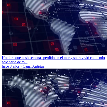
Hombre que pasó semanas perdido en el mar y sobrevivió comiendo
solo salsa de to...
hace 3 años
·
Canal Antigua