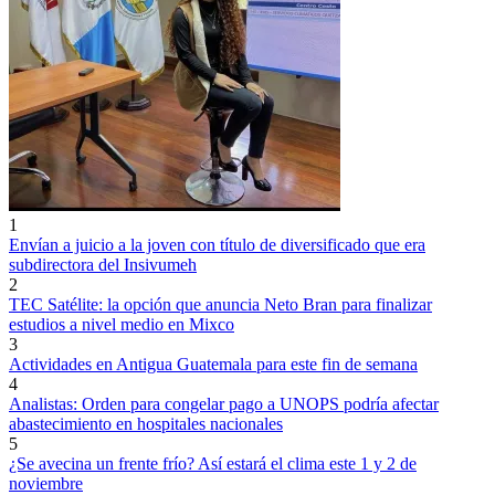
1
Envían a juicio a la joven con título de diversificado que era
subdirectora del Insivumeh
2
TEC Satélite: la opción que anuncia Neto Bran para finalizar
estudios a nivel medio en Mixco
3
Actividades en Antigua Guatemala para este fin de semana
4
Analistas: Orden para congelar pago a UNOPS podría afectar
abastecimiento en hospitales nacionales
5
¿Se avecina un frente frío? Así estará el clima este 1 y 2 de
noviembre