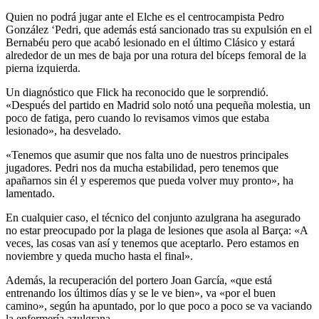
Quien no podrá jugar ante el Elche es el centrocampista Pedro
González ‘Pedri, que además está sancionado tras su expulsión en el
Bernabéu pero que acabó lesionado en el último Clásico y estará
alrededor de un mes de baja por una rotura del bíceps femoral de la
pierna izquierda.
Un diagnóstico que Flick ha reconocido que le sorprendió.
«Después del partido en Madrid solo notó una pequeña molestia, un
poco de fatiga, pero cuando lo revisamos vimos que estaba
lesionado», ha desvelado.
«Tenemos que asumir que nos falta uno de nuestros principales
jugadores. Pedri nos da mucha estabilidad, pero tenemos que
apañarnos sin él y esperemos que pueda volver muy pronto», ha
lamentado.
En cualquier caso, el técnico del conjunto azulgrana ha asegurado
no estar preocupado por la plaga de lesiones que asola al Barça: «A
veces, las cosas van así y tenemos que aceptarlo. Pero estamos en
noviembre y queda mucho hasta el final».
Además, la recuperación del portero Joan García, «que está
entrenando los últimos días y se le ve bien», va «por el buen
camino», según ha apuntado, por lo que poco a poco se va vaciando
la enfermería azulgrana.