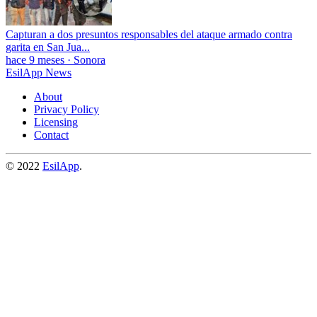
Capturan a dos presuntos responsables del ataque armado contra
garita en San Jua...
hace 9 meses
·
Sonora
EsilApp News
About
Privacy Policy
Licensing
Contact
© 2022
EsilApp
.