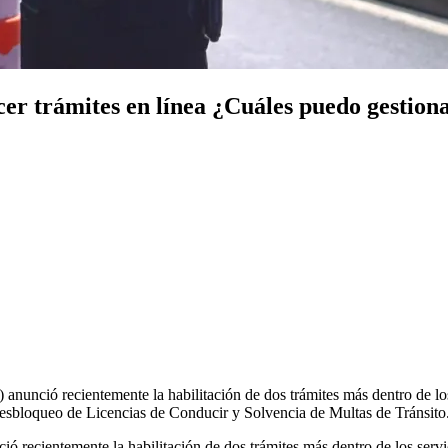
cer trámites en línea ¿Cuáles puedo gestion
anunció recientemente la habilitación de dos trámites más dentro de los
 Desbloqueo de Licencias de Conducir y Solvencia de Multas de Tránsi
ó recientemente la habilitación de dos trámites más dentro de los servic