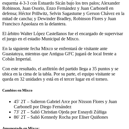
esquema 4-3-3 con Estuardo Sicán bajo los tres palos; Alexander
Robinson, Juan Osorio, Enzo Fernández y Juan Carbonell en
defensa; Héctor Prillwitz, Selvin Sagastume y Gerson Chávez en la
mitad de cancha; y Dewinder Bradley, Robinson Flores y Juan
Francisco Apaolaza en la delantera.
El árbitro Walter López Castellanos fue el encargado de supervisar
el juego en el estadio Municipal de Mixco.
En la siguiente fecha Mixco se enfrentará de visitante ante
Guastatoya, mientras que Antigua GFC jugará de local frente a
Cobán Imperial.
Con este resultado, el anfitrión del partido llega a 35 puntos y se
ubica en la cima de la tabla. Por su parte, el equipo visitante se
queda en 32 unidades y está en el tercer lugar en el torneo.
Cambios en Mixco
45′ 2T – Salieron Gabriel Arce por Nixson Flores y Juan
Carbonell por Diego Fernández
73′ 2T – Salió Christian Ojeda por Esnaydi Zúñiga
86′ 2T – Salió Kennedy Rocha por Eliser Quiñones
Amonestado en Mixco: