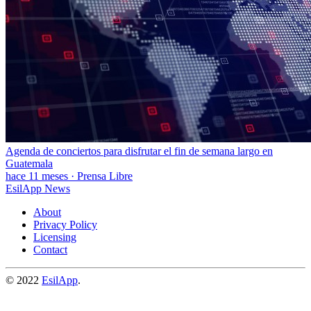
Agenda de conciertos para disfrutar el fin de semana largo en
Guatemala
hace 11 meses
·
Prensa Libre
EsilApp News
About
Privacy Policy
Licensing
Contact
© 2022
EsilApp
.