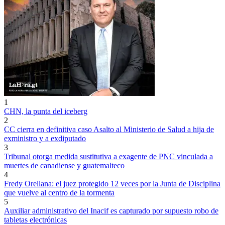
1
CHN, la punta del iceberg
2
CC cierra en definitiva caso Asalto al Ministerio de Salud a hija de
exministro y a exdiputado
3
Tribunal otorga medida sustitutiva a exagente de PNC vinculada a
muertes de canadiense y guatemalteco
4
Fredy Orellana: el juez protegido 12 veces por la Junta de Disciplina
que vuelve al centro de la tormenta
5
Auxiliar administrativo del Inacif es capturado por supuesto robo de
tabletas electrónicas