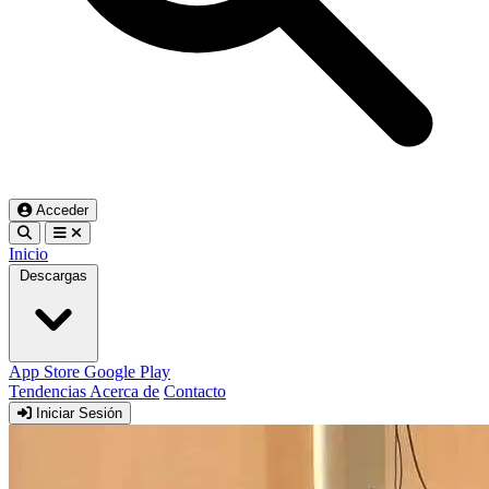
Acceder
Inicio
Descargas
App Store
Google Play
Tendencias
Acerca de
Contacto
Iniciar Sesión