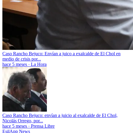
Caso Rancho Bejuco: Envían a juico a exalcalde de El Chol en
medio de crisis por...
hace 5 meses
·
La Hora
Caso Rancho Bejuco: envían a juicio al exalcalde de El Chol,
Nicolás Orrego, por...
hace 5 meses
·
Prensa Libre
EsilApp News