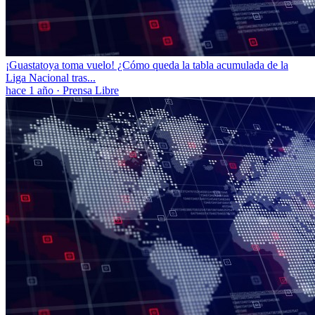
¡Guastatoya toma vuelo! ¿Cómo queda la tabla acumulada de la
Liga Nacional tras...
hace 1 año
·
Prensa Libre