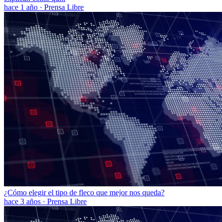
hace 1 año
·
Prensa Libre
¿Cómo elegir el tipo de fleco que mejor nos queda?
hace 3 años
·
Prensa Libre