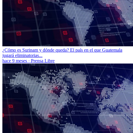
¿Cómo es Surinam y dónde queda? El país en el que Guatemala
jugará eliminatorias...
hace 9 meses
·
Prensa Libre