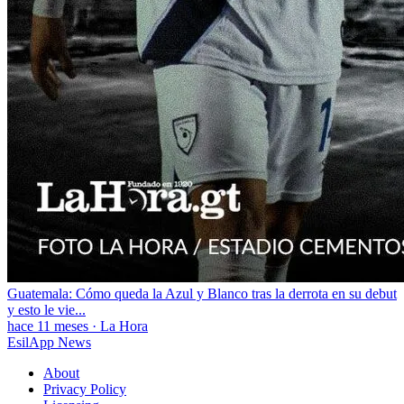
Guatemala: Cómo queda la Azul y Blanco tras la derrota en su debut
y esto le vie...
hace 11 meses
·
La Hora
EsilApp News
About
Privacy Policy