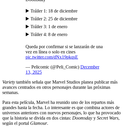
▶️ Tráiler 1: 18 de diciembre
▶️ Tráiler 2: 25 de diciembre
▶️ Tráiler 3: 1 de enero
▶️ Tráiler 4: 8 de enero
Queda por confirmar si se lanzarán de una
vez en línea o solo en cines
pic.twitter.com/dNx19pkqsE
— Pelicomic (@Peli_Comic)
December
13, 2025
Variety
también señala que Marvel Studios planea publicar más
avances centrados en otros personajes durante las próximas
semanas.
Para esta película, Marvel ha reunido uno de los repartos más
grandes hasta la fecha. Lo interesante es que combina actores de
universos anteriores con nuevos personajes, lo que ha provocado
que la historia se divida en dos cintas:
Doomsday
y
Secret Wars
,
según el portal
Glamour
.