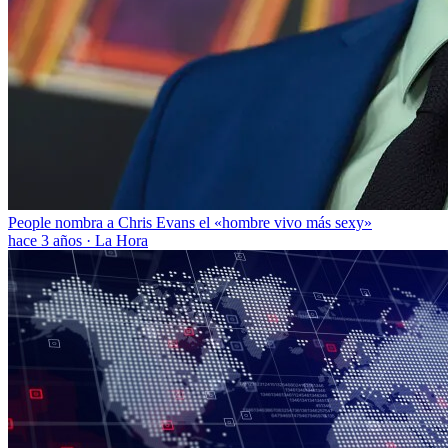
People nombra a Chris Evans el «hombre vivo más sexy»
hace 3 años
·
La Hora