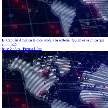
El Capitán América le dice adiós a la soltería (Quién es la chica que
conquistó...
hace 2 años
·
Prensa Libre