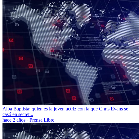
Alba Baptista: quién es la joven actriz con la que Chris Evans se
casó en secret...
hace 2 años
·
Prensa Libre