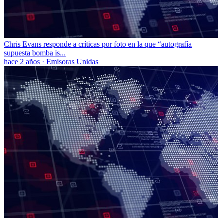
Chris Evans responde a críticas por foto en la que “autografía
supuesta bomba is...
hace 2 años
·
Emisoras Unidas