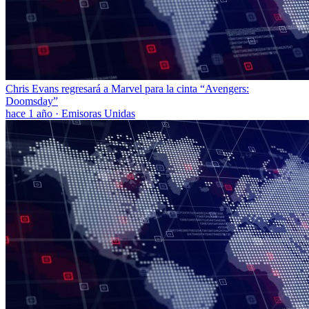
Chris Evans regresará a Marvel para la cinta “Avengers:
Doomsday”
hace 1 año
·
Emisoras Unidas