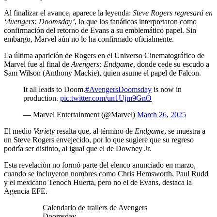
Al finalizar el avance, aparece la leyenda:
Steve Rogers regresará en
‘Avengers: Doomsday’
, lo que los fanáticos interpretaron como
confirmación del retorno de Evans a su emblemático papel. Sin
embargo, Marvel aún no lo ha confirmado oficialmente.
La última aparición de Rogers en el Universo Cinematográfico de
Marvel fue al final de
Avengers: Endgame
, donde cede su escudo a
Sam Wilson (Anthony Mackie), quien asume el papel de Falcon.
It all leads to Doom.
#AvengersDoomsday
is now in
production.
pic.twitter.com/un1Ujm9GnO
— Marvel Entertainment (@Marvel)
March 26, 2025
El medio
Variety
resalta que, al término de
Endgame
, se muestra a
un Steve Rogers envejecido, por lo que sugiere que su regreso
podría ser distinto, al igual que el de Downey Jr.
Esta revelación no formó parte del elenco anunciado en marzo,
cuando se incluyeron nombres como Chris Hemsworth, Paul Rudd
y el mexicano Tenoch Huerta, pero no el de Evans, destaca la
Agencia EFE.
Calendario de trailers de Avengers
Doomsday