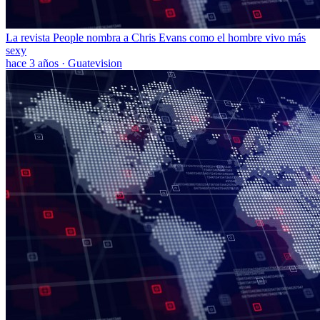
La revista People nombra a Chris Evans como el hombre vivo más
sexy
hace 3 años
·
Guatevision