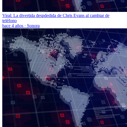
Viral: La divertida despdedida de Chris Evans al cambiar de
teléfono
hace 4 años
·
Sonora