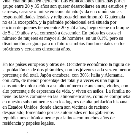
vida, cuando pueden ejercerlo. Las explicaciones utilizadas por el
grupo entre 20 y 35 años son querer desarrollarse en sus estudios y
carreras, casarse o unirse en concubinato (vida en común sin las
responsabilidades legales y religiosas del matrimonio). Guatemala
no es la excepción, y la pirámide poblacional está situada por
encima de quienes tienen entre 20 y 24 años; luego viene un bloque
de 5 a 19 años y ya comenzó a descender. En todos los casos el
número de mujeres es mayor al de hombres, en un 0.1%, pero su
disminución asegura para un futuro cambios fundamentales en los
próximos y cercanos cincuenta años.
En los países europeos y otros del Occidente económico la figura de
la población es de dos pirámides, con los jóvenes cada vez en menor
porcentaje del total. Japón encabeza, con 30%; Italia y Alemania,
con 20%, de menor porcentaje del total y a veces es una figura
causante de dolor debido a su alto número de ancianos, viudos, con
alto porcentaje de esperanza de vida, y viven en asilos. La familia no
tiene los lazos comunes en las latinoamericanas, como se comprueba
en nuestro subcontinente y en los lugares de alta población hispana
en Estados Unidos, donde ahora son víctimas de racismo
despiadado, fomentado por las autoridades en los gobiernos
republicanos e irónicamente por latinos con muchos años de
residencia y papeles legales.