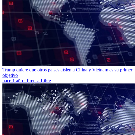
Trump quiere que otros países aíslen a China y Vietnam es su primer
objetivo
hace 1 año
·
Prensa Libre