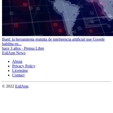
Bard: la herramienta gratuita de inteligencia artificial que Google
habilita en...
hace 3 años
·
Prensa Libre
EsilApp News
About
Privacy Policy
Licensing
Contact
© 2022
EsilApp
.