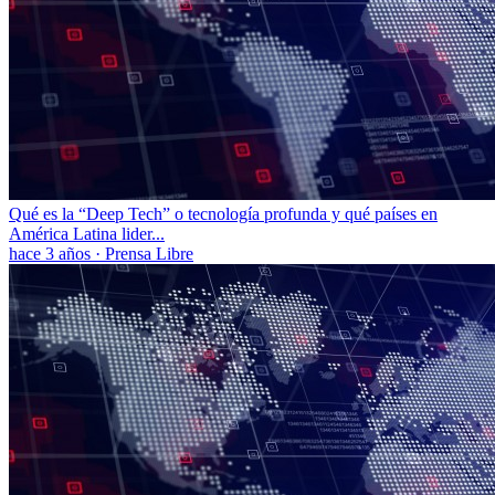
Qué es la “Deep Tech” o tecnología profunda y qué países en
América Latina lider...
hace 3 años
·
Prensa Libre