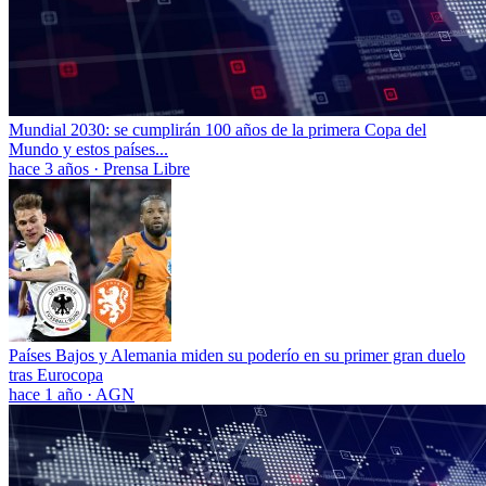
Mundial 2030: se cumplirán 100 años de la primera Copa del
Mundo y estos países...
hace 3 años
·
Prensa Libre
Países Bajos y Alemania miden su poderío en su primer gran duelo
tras Eurocopa
hace 1 año
·
AGN