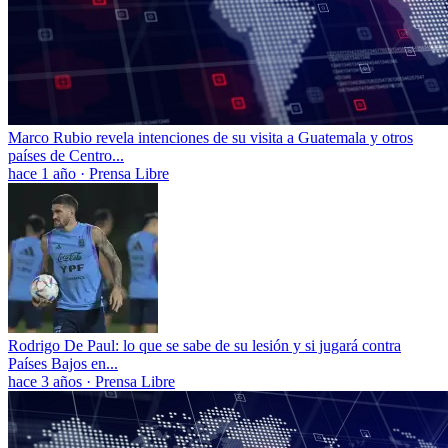
Marco Rubio revela intenciones de su visita a Guatemala y otros
países de Centro...
hace 1 año
·
Prensa Libre
Rodrigo De Paul: lo que se sabe de su lesión y si jugará contra
Países Bajos en...
hace 3 años
·
Prensa Libre