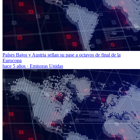
Países Bajos y Austria sellan su pase a octavos de final de la
Eurocopa
hace 5 años
·
Emisoras Unidas