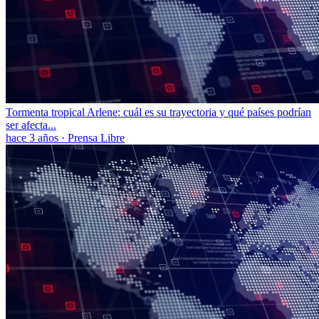
Tormenta tropical Arlene: cuál es su trayectoria y qué países podrían
ser afecta...
hace 3 años
·
Prensa Libre