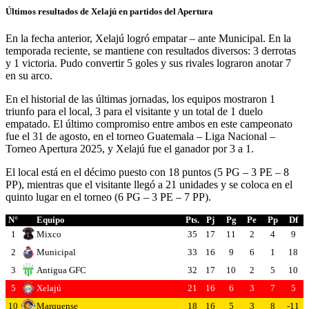
Últimos resultados de Xelajú en partidos del Apertura
En la fecha anterior, Xelajú logró empatar – ante Municipal. En la
temporada reciente, se mantiene con resultados diversos: 3 derrotas
y 1 victoria. Pudo convertir 5 goles y sus rivales lograron anotar 7
en su arco.
En el historial de las últimas jornadas, los equipos mostraron 1
triunfo para el local, 3 para el visitante y un total de 1 duelo
empatado. El último compromiso entre ambos en este campeonato
fue el 31 de agosto, en el torneo Guatemala – Liga Nacional –
Torneo Apertura 2025, y Xelajú fue el ganador por 3 a 1.
El local está en el décimo puesto con 18 puntos (5 PG – 3 PE – 8
PP), mientras que el visitante llegó a 21 unidades y se coloca en el
quinto lugar en el torneo (6 PG – 3 PE – 7 PP).
N°
Equipo
Pts.
Pj
Pg
Pe
Pp
Df
1
Mixco
35
17
11
2
4
9
2
Municipal
33
16
9
6
1
18
3
Antigua GFC
32
17
10
2
5
10
5
Xelajú
21
16
6
3
7
5
10
Marquense
18
16
5
3
8
-11