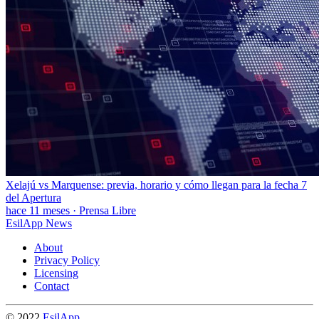
Xelajú vs Marquense: previa, horario y cómo llegan para la fecha 7
del Apertura
hace 11 meses
·
Prensa Libre
EsilApp News
About
Privacy Policy
Licensing
Contact
© 2022
EsilApp
.