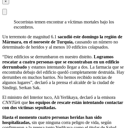
×
Socorristas temen encontrar a víctimas mortales bajo los
escombros.
Un terremoto de magnitud 6.1
sacudió este domingo la región de
Mármara, en el noroeste de Turquía,
causando un número no
determinado de heridos y al menos 10 edificios colapsados.
“Diez edificios se derrumbaron en nuestro distrito.
Logramos
rescatar a cuatro personas que se encontraban en un edificio
derrumbado
y estamos intentando llegar a dos. La farmacia que se
encontraba debajo del edificio quedó completamente destruida. Hay
derrumbes en muchos barrios. No hemos recibido noticias de
algunos lugares”, declaró a la prensa el alcalde de la ciudad de
Sindirgi, Serkan Sak.
El ministro del Interior tuco, Ali Yerlikaya, declaró a la emisora
CNNTürk
que
los equipos de rescate están intentando contactar
con dos víctimas sepultadas.
Hasta el momento cuatro personas heridas han sido
hospitalizadas,
sin que ninguna corra peligro de vida, según
confirmaron a la prensa tanto Yerlikaya como el titular de Salud,