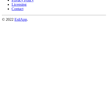
Privacy Policy
Licensing
Contact
© 2022
EsilApp
.