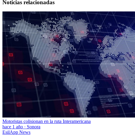
Noticias relacionadas
Motoristas colisionan en la ruta Interamericana
hace 1 año
·
Sonora
EsilApp News