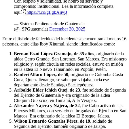
Con respeto y solemnidad, se honró su servicio y
compromiso institucional. Lea la información completa
aquí 👇
https://t.co/gLgkAijvjJ
— Sistema Penitenciario de Guatemala
(@_SPGuatemala)
December 30, 2025
Entre el listado de fallecidos del incidente se encuentran al menos 16
personas, entre ellas Iboy Xitumul, siendo identificados como:
Bernan Esaú López Gramajo, de 35 años
, originario de la
aldea Cerro Grande, San Lorenzo, San Marcos. Era misionero
religioso y, según circula en redes sociales, estuvo en misión
en la aldea El Nuevo Tamarindo, en Poptún, Petén.
Ranferi Alfaro López, de 50
, originario de Colomba Costa
Cuca, Quetzaltenango, se sabe que viajaba hacia ese
departamento desde Santiago Sacatepéquez.
Aribaldo Elder Ichich Quej, de 23
, fue soldado de Segunda
del Ejército de Guatemala y era originario de la aldea
Chiquim Guaxcux, en Tamahú, Alta Verapaz.
Alexander Nájera y Nájera, de 22
, fue Cabo activo de las
Fuerzas Militares, con servicio en brigadas del Ejército en San
Marcos. Era originario de la aldea El Bosque, Jalapa.
Wilson Estuardo Gonzales Pérez, de 19
, soldado de
Segunda del Ejército, también originario de Jalapa.