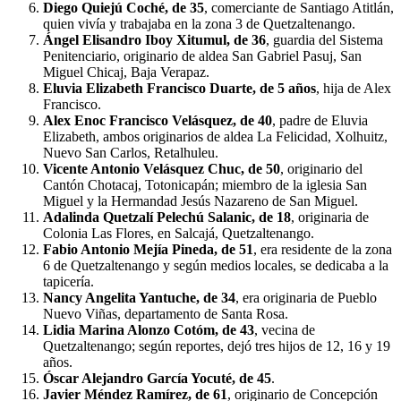
Diego Quiejú Coché, de 35
, comerciante de Santiago Atitlán,
quien vivía y trabajaba en la zona 3 de Quetzaltenango.
Ángel Elisandro Iboy Xitumul, de 36
, guardia del Sistema
Penitenciario, originario de aldea San Gabriel Pasuj, San
Miguel Chicaj, Baja Verapaz.
Eluvia Elizabeth Francisco Duarte, de 5 años
, hija de Alex
Francisco.
Alex Enoc Francisco Velásquez, de 40
, padre de Eluvia
Elizabeth, ambos originarios de aldea La Felicidad, Xolhuitz,
Nuevo San Carlos, Retalhuleu.
Vicente Antonio Velásquez Chuc, de 50
, originario del
Cantón Chotacaj, Totonicapán; miembro de la iglesia San
Miguel y la Hermandad Jesús Nazareno de San Miguel.
Adalinda Quetzalí Pelechú Salanic, de 18
, originaria de
Colonia Las Flores, en Salcajá, Quetzaltenango.
Fabio Antonio Mejía Pineda, de 51
, era residente de la zona
6 de Quetzaltenango y según medios locales, se dedicaba a la
tapicería.
Nancy Angelita Yantuche, de 34
, era originaria de Pueblo
Nuevo Viñas, departamento de Santa Rosa.
Lidia Marina Alonzo Cotóm, de 43
, vecina de
Quetzaltenango; según reportes, dejó tres hijos de 12, 16 y 19
años.
Óscar Alejandro García Yocuté, de 45
.
Javier Méndez Ramírez, de 61
, originario de Concepción