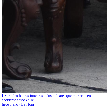
Les rinden honras fúnebres a dos militares que murieron en
accidente aéreo en Ix...
hace 1 año
·
La Hora