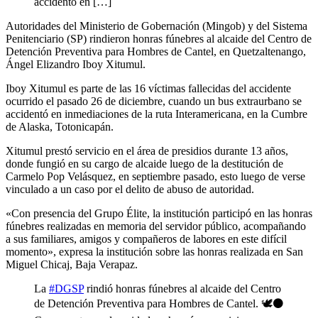
accidentó en […]
Autoridades del Ministerio de Gobernación (Mingob) y del Sistema
Penitenciario (SP) rindieron honras fúnebres al alcaide del Centro de
Detención Preventiva para Hombres de Cantel, en Quetzaltenango,
Ángel Elizandro Iboy Xitumul.
Iboy Xitumul es parte de las 16 víctimas fallecidas del accidente
ocurrido el pasado 26 de diciembre, cuando un bus extraurbano se
accidentó en inmediaciones de la ruta Interamericana, en la Cumbre
de Alaska, Totonicapán.
Xitumul prestó servicio en el área de presidios durante 13 años,
donde fungió en su cargo de alcaide luego de la destitución de
Carmelo Pop Velásquez, en septiembre pasado, esto luego de verse
vinculado a un caso por el delito de abuso de autoridad.
«Con presencia del Grupo Élite, la institución participó en las honras
fúnebres realizadas en memoria del servidor público, acompañando
a sus familiares, amigos y compañeros de labores en este difícil
momento», expresa la institución sobre las honras realizada en San
Miguel Chicaj, Baja Verapaz.
La
#DGSP
rindió honras fúnebres al alcaide del Centro
de Detención Preventiva para Hombres de Cantel. 🕊️⚫