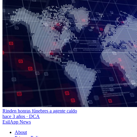
Rinden honras fúnebres a agente caído
hace 3 años
·
DCA
EsilApp News
About