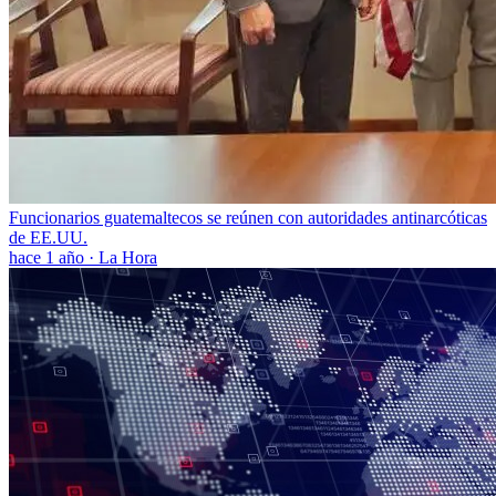
Funcionarios guatemaltecos se reúnen con autoridades antinarcóticas
de EE.UU.
hace 1 año
·
La Hora