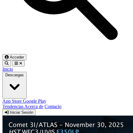
Acceder
Inicio
Descargas
App Store
Google Play
Tendencias
Acerca de
Contacto
Iniciar Sesión