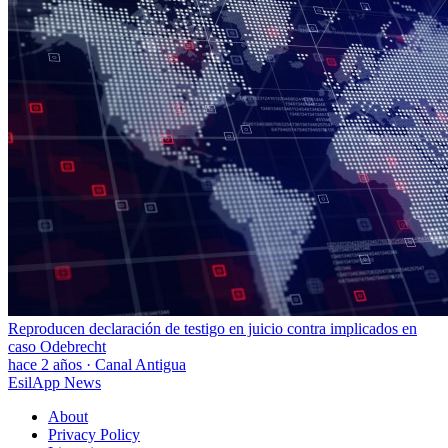
Reproducen declaración de testigo en juicio contra implicados en
caso Odebrecht
hace 2 años
·
Canal Antigua
EsilApp News
About
Privacy Policy