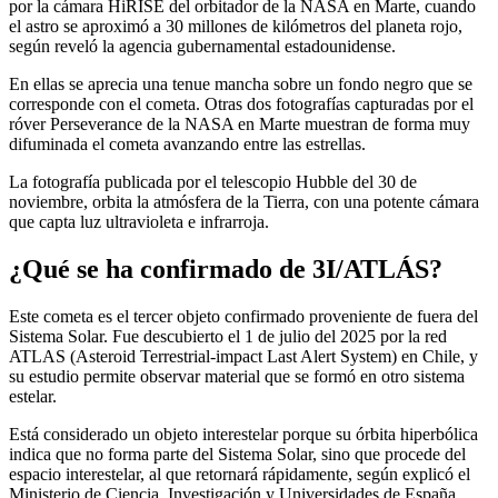
por la cámara HiRISE del orbitador de la NASA en Marte, cuando
el astro se aproximó a 30 millones de kilómetros del planeta rojo,
según reveló la agencia gubernamental estadounidense.
En ellas se aprecia una tenue mancha sobre un fondo negro que se
corresponde con el cometa. Otras dos fotografías capturadas por el
róver Perseverance de la NASA en Marte muestran de forma muy
difuminada el cometa avanzando entre las estrellas.
La fotografía publicada por el telescopio Hubble del 30 de
noviembre, orbita la atmósfera de la Tierra, con una potente cámara
que capta luz ultravioleta e infrarroja.
¿Qué se ha confirmado de 3I/ATLÁS?
Este cometa es el tercer objeto confirmado proveniente de fuera del
Sistema Solar. Fue descubierto el 1 de julio del 2025 por la red
ATLAS (Asteroid Terrestrial-impact Last Alert System) en Chile, y
su estudio permite observar material que se formó en otro sistema
estelar.
Está considerado un objeto interestelar porque su órbita hiperbólica
indica que no forma parte del Sistema Solar, sino que procede del
espacio interestelar, al que retornará rápidamente, según explicó el
Ministerio de Ciencia, Investigación y Universidades de España.