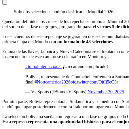
Solo dos selecciones podrán clasificar al Mundial 2026.
Quedaron definidos los cruces de los repechajes rumbo al Mundial 202
del sorteo de la fase de grupos, programado
para el viernes 5 de dic
Los encuentros de este repechaje se jugarán en dos sedes mundialistas:
primera Copa del Mundo
con un formato de 48 selecciones
.
En una de las llaves, Jamaica y Nueva Caledonia se enfrentarán con el 
los encuentros de este camino se celebrarán en Monterrey.
#futbolinternacional
¡Un camino complicado!
Bolivia, representante de Conmebol, enfrentará a Surinam
final.
#Norteamérica2026
pic.twitter.com/OjtIj5eC3r
— Vs Sports (@SomosVsSports)
November 20, 2025
Por otra parte, Bolivia representará a Sudamérica y se medirá con Sur
tendrá que jugar posteriormente contra Irak por un lugar en el Mundia
La selección boliviana sueña con regresar a una fase de grupos de l
Esta repesca representa una oportunidad histórica para el conjun