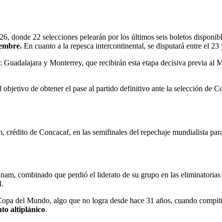
6, donde 22 selecciones pelearán por los últimos seis boletos disponi
iembre.
En cuanto a la repesca intercontinental, se disputará entre el 2
 Guadalajara y Monterrey, que recibirán esta etapa decisiva previa al Mu
objetivo de obtener el pase al partido definitivo ante la selección de 
, crédito de Concacaf, en las semifinales del repechaje mundialista par
inam, combinado que perdió el liderato de su grupo en las eliminatorias
l.
a Copa del Mundo, algo que no logra desde hace 31 años, cuando compit
to altiplánico
.