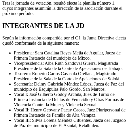
Tras la jornada de votación, resultó electa la planilla número 1,
cuyos integrantes asumirán la dirección de la asociación durante el
próximo período.
INTEGRANTES DE LA JD
Según la información compartida por el OJ, la Junta Directiva electa
quedó conformada de la siguiente manera:
Presidenta: Sara Catalina Reyes Mejía de Aguilar, Jueza de
Primera Instancia del municipio de Mixco.
Vicepresidencia: Alba Ruth Sandoval Guerra, Magistrada
Presidente de la Sala de la Corte de Apelaciones de Trabajo.
Tesorero: Roberto Carlos Casasola Orellana, Magistrado
Presidente de la Sala de la Corte de Apelaciones de Sololá.
Secretaría: Delmy Gabriela Méndez López, Jueza de Paz del
municipio de Esquipulas Palo Gordo, San Marcos.
Vocal I: José Gilberto Godoy Archila, Juez de Turno de
Primera Instancia de Delitos de Femicidio y Otras Formas de
Violencia Contra la Mujer y Violencia Sexual.
Vocal II: Henry Geovany Pacay Cacao, Juez Pluripersonal de
Primera Instancia de Familia de Alta Verapaz.
Vocal III: Silvia Lorena Méndez Cifuentes, Jueza del Juzgado
de Paz del municipio de El Asintal, Retalhuleu.