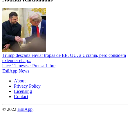
Trump descarta enviar tropas de EE. UU. a Ucrania, pero considera
extender el ap...
hace 11 meses
·
Prensa Libre
EsilApp News
About
Privacy Policy
Licensing
Contact
© 2022
EsilApp
.