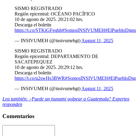
SISMO REGISTRADO
Región epicentral: OCÉANO PACÍFICO
10 de agosto de 2025. 20:21:02 hrs.
Descarga el boletin
https://t.co/STKiGFeqhh
#SomosINSIVUMEH
#ElPuebloDign
— INSIVUMEH (@insivumehgt)
August 11, 2025
SISMO REGISTRADO
Región epicentral: DEPARTAMENTO DE
SACATEPEQUEZ
10 de agosto de 2025. 20:29:12 hrs.
Descarga el boletin
https://t.co/u2swHs3BWR
#SomosINSIVUMEH
#ElPuebloDig
— INSIVUMEH (@insivumehgt)
August 11, 2025
Lea también: ¿Puede un tsunami golpear a Guatemala? Expertos
responden
Comentarios