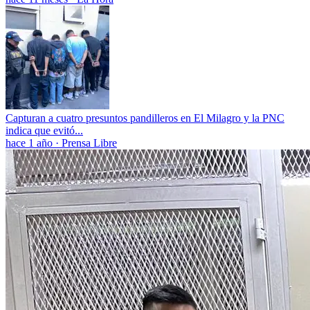
Capturan a cuatro presuntos pandilleros en El Milagro y la PNC
indica que evitó...
hace 1 año
·
Prensa Libre