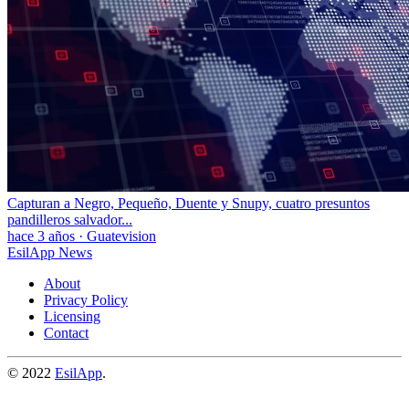
Capturan a Negro, Pequeño, Duente y Snupy, cuatro presuntos
pandilleros salvador...
hace 3 años
·
Guatevision
EsilApp News
About
Privacy Policy
Licensing
Contact
© 2022
EsilApp
.