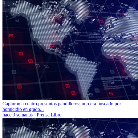
Capturan a cuatro presuntos pandilleros; uno era buscado por
homicidio en grado...
hace 3 semanas
·
Prensa Libre