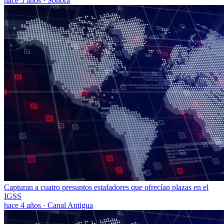
hace 5 años
·
Sonora
Capturan a cuatro presuntos estafadores que ofrecían plazas en el
IGSS
hace 4 años
·
Canal Antigua