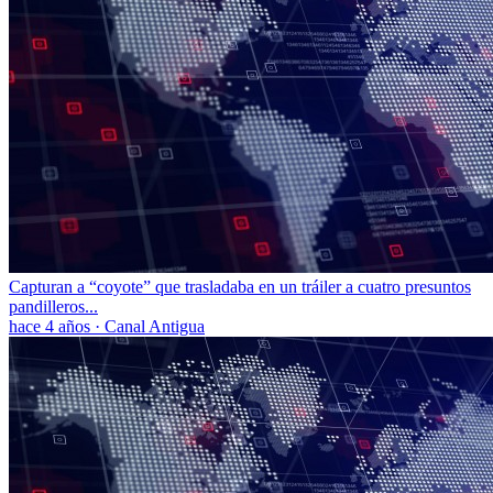
Capturan a “coyote” que trasladaba en un tráiler a cuatro presuntos
pandilleros...
hace 4 años
·
Canal Antigua