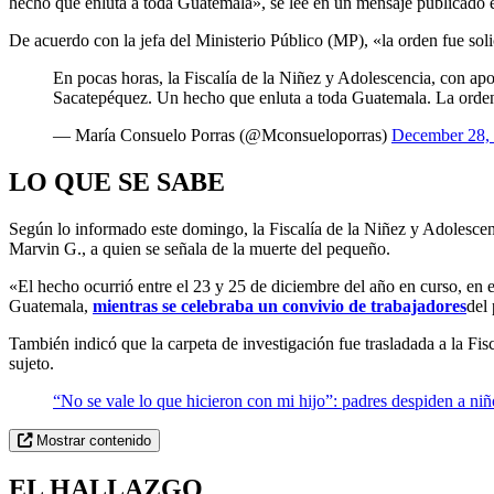
hecho que enluta a toda Guatemala», se lee en un mensaje publicado e
De acuerdo con la jefa del Ministerio Público (MP), «la
orden fue sol
En pocas horas, la Fiscalía de la Niñez y Adolescencia, con ap
Sacatepéquez. Un hecho que enluta a toda Guatemala. La orden
— María Consuelo Porras (@Mconsueloporras)
December 28,
LO QUE SE SABE
Según lo informado este domingo, la Fiscalía de la Niñez y Adolescen
Marvin G., a quien se señala de la muerte del pequeño.
«El hecho ocurrió entre el 23 y 25 de diciembre del año en curso, en e
Guatemala,
mientras se celebraba un convivio de trabajadores
del 
También indicó que la carpeta de investigación fue trasladada a la Fis
sujeto.
“No se vale lo que hicieron con mi hijo”: padres despiden a ni
Mostrar contenido
EL HALLAZGO