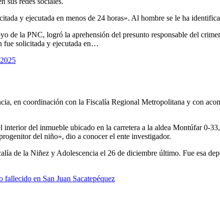
n sus redes sociales.
icitada y ejecutada en menos de 24 horas». Al hombre se le ha identi
oyo de la PNC, logró la aprehensión del presunto responsable del crime
 fue solicitada y ejecutada en…
 2025
cia, en coordinación con la Fiscalía Regional Metropolitana y con aco
l interior del inmueble ubicado en la carretera a la aldea Montúfar 0-3
progenitor del niño», dio a conocer el ente investigador.
calía de la Niñez y Adolescencia el 26 de diciembre último. Fue esa depen
ño fallecido en San Juan Sacatepéquez