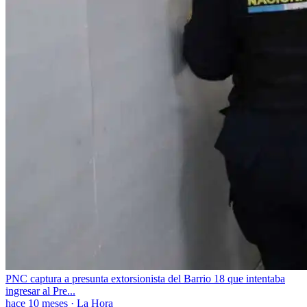
PNC captura a presunta extorsionista del Barrio 18 que intentaba
ingresar al Pre...
hace 10 meses
·
La Hora