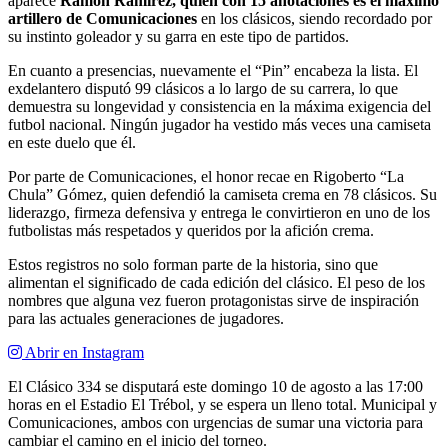
aparece
Ramón Ramírez, quien con 15 anotaciones es el máximo
artillero de Comunicaciones
en los clásicos, siendo recordado por
su instinto goleador y su garra en este tipo de partidos.
En cuanto a presencias, nuevamente el “Pin” encabeza la lista. El
exdelantero disputó 99 clásicos a lo largo de su carrera, lo que
demuestra su longevidad y consistencia en la máxima exigencia del
futbol nacional. Ningún jugador ha vestido más veces una camiseta
en este duelo que él.
Por parte de Comunicaciones, el honor recae en Rigoberto “La
Chula” Gómez, quien defendió la camiseta crema en 78 clásicos. Su
liderazgo, firmeza defensiva y entrega le convirtieron en uno de los
futbolistas más respetados y queridos por la afición crema.
Estos registros no solo forman parte de la historia, sino que
alimentan el significado de cada edición del clásico. El peso de los
nombres que alguna vez fueron protagonistas sirve de inspiración
para las actuales generaciones de jugadores.
Abrir en Instagram
El Clásico 334 se disputará este domingo 10 de agosto a las 17:00
horas en el Estadio El Trébol, y se espera un lleno total. Municipal y
Comunicaciones, ambos con urgencias de sumar una victoria para
cambiar el camino en el inicio del torneo.