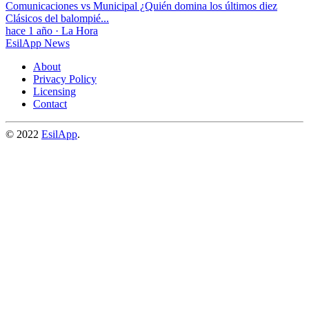
Comunicaciones vs Municipal ¿Quién domina los últimos diez
Clásicos del balompié...
hace 1 año
·
La Hora
EsilApp News
About
Privacy Policy
Licensing
Contact
© 2022
EsilApp
.