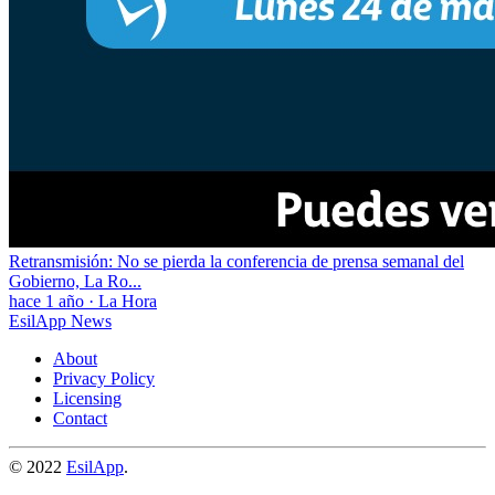
Retransmisión: No se pierda la conferencia de prensa semanal del
Gobierno, La Ro...
hace 1 año
·
La Hora
EsilApp News
About
Privacy Policy
Licensing
Contact
© 2022
EsilApp
.