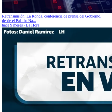
Retransmisión: La Ronda, conferencia de prensa del Gobierno,
desde el Palacio Na...
hace 9 meses
·
La Hora