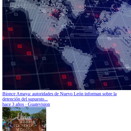
Bionce Amaya: autoridades de Nuevo León informan sobre la
detención del supuesto...
hace 3 años
·
Guatevision