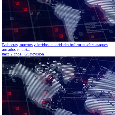
Balaceras, muertos y heridos: autoridades informan sobre ataques
armados en dist...
hace 2 años
·
Guatevision