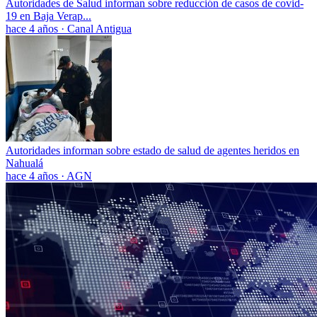
Autoridades de Salud informan sobre reducción de casos de covid-
19 en Baja Verap...
hace 4 años
·
Canal Antigua
Autoridades informan sobre estado de salud de agentes heridos en
Nahualá
hace 4 años
·
AGN