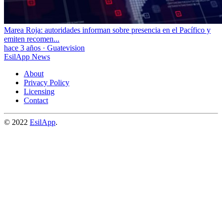
Marea Roja: autoridades informan sobre presencia en el Pacífico y
emiten recomen...
hace 3 años
·
Guatevision
EsilApp News
About
Privacy Policy
Licensing
Contact
© 2022
EsilApp
.