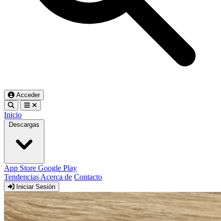
Acceder
Inicio
Descargas
App Store
Google Play
Tendencias
Acerca de
Contacto
Iniciar Sesión