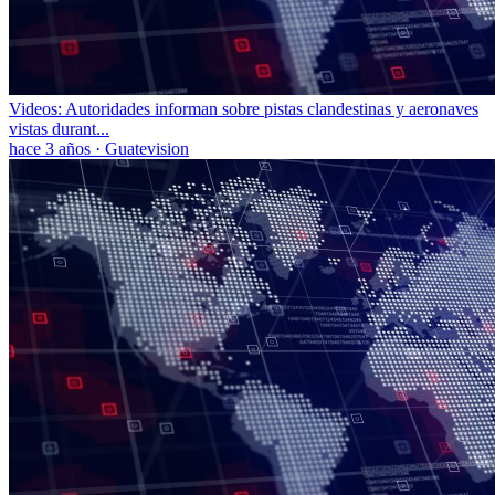
Videos: Autoridades informan sobre pistas clandestinas y aeronaves
vistas durant...
hace 3 años
·
Guatevision