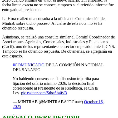
2026 cuando entraría en vigor el nuevo salario. Sin embargo, la
fecha límite exacta no se conoce, tampoco si el referido informe fue
entregado al presidente.
La Hora realizó una consulta a la oficina de Comunicación del
Mintrab sobre dicho proceso. Al cierre de esta nota, no se ha
obtenido respuesta.
Asimismo, se realizó una consulta similar al Comité Coordinador de
Asociaciones Agrícolas, Comerciales, Industriales y Financieras
(Cacif), uno de los representantes del sector empleador ante la CNS.
Tampoco se ha obtenido respuesta. De obtenerlas, se agregarán en
este espacio.
#COMUNICADO
DE LA COMISIÓN NACIONAL
DEL SALARIO
No habiendo consenso en la discusión tripartita para
fijación del salario mínimo 2026, la decisión final
corresponde al Presidente de la República, según la
Ley.
pic.twitter.com/SthqSb4fvB
— MINTRAB (@MINTRABAJOGuate)
October 16,
2025
ARÉVALO DEBE DECIDIR