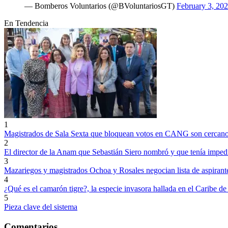
— Bomberos Voluntarios (@BVoluntariosGT)
February 3, 20
En Tendencia
1
Magistrados de Sala Sexta que bloquean votos en CANG son cercano
2
El director de la Anam que Sebastián Siero nombró y que tenía impedi
3
Mazariegos y magistrados Ochoa y Rosales negocian lista de aspirant
4
¿Qué es el camarón tigre?, la especie invasora hallada en el Caribe d
5
Pieza clave del sistema
Comentarios