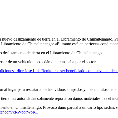
un nuevo deslizamiento de tierra en el Libramiento de Chimaltenango. P
tor. Libramiento de Chimaltenango: «El tramo está en perfectas condicio
vo deslizamiento de tierra en el Libramiento de Chimaltenango.
rior de un vehículo tipo sedán que transitaba por el sector.
diciones» dice José Luis Benito tras ser beneficiado con nueva conden
al lugar para rescatar a los individuos atrapados y, tras minutos de lab
ierra, las autoridades solamente reportaron daños materiales tras el inc
iento en Chimaltenango. Provocó daño parcial a un carro tipo sedan, se 
itter.com/kRWborWoK1