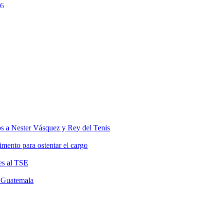
26
s a Nester Vásquez y Rey del Tenis
mento para ostentar el cargo
es al TSE
e Guatemala