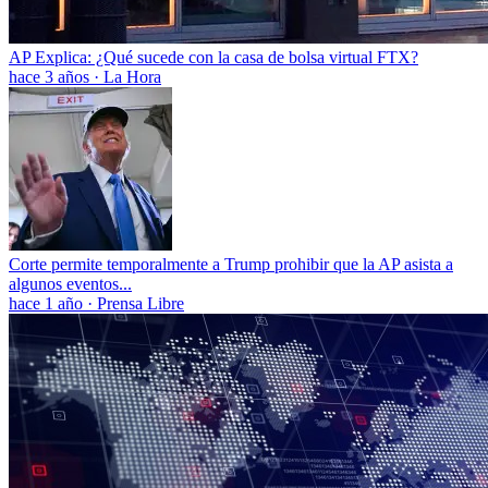
AP Explica: ¿Qué sucede con la casa de bolsa virtual FTX?
hace 3 años
·
La Hora
Corte permite temporalmente a Trump prohibir que la AP asista a
algunos eventos...
hace 1 año
·
Prensa Libre