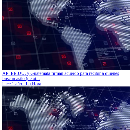
AP: EE.UU. y Guatemala firman acuerdo para recibir a quienes
buscan asilo (de ot...
hace 1 año
·
La Hora