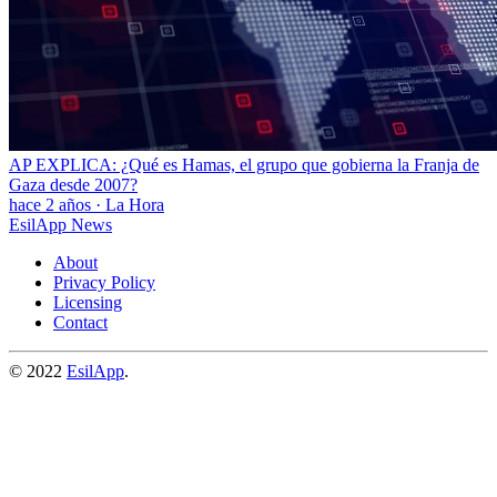
AP EXPLICA: ¿Qué es Hamas, el grupo que gobierna la Franja de
Gaza desde 2007?
hace 2 años
·
La Hora
EsilApp News
About
Privacy Policy
Licensing
Contact
© 2022
EsilApp
.