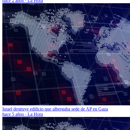
hace 2 años
·
La Hora
Israel destruye edificio que albergaba sede de AP en Gaza
hace 5 años
·
La Hora