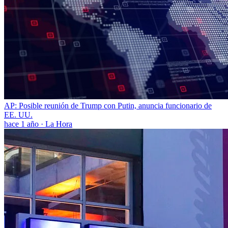
AP: Posible reunión de Trump con Putin, anuncia funcionario de
EE. UU.
hace 1 año
·
La Hora