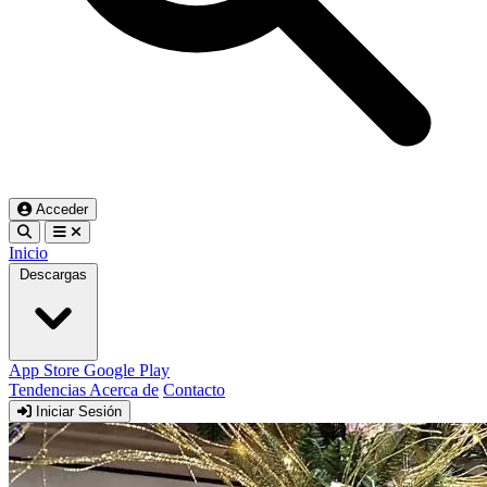
Acceder
Inicio
Descargas
App Store
Google Play
Tendencias
Acerca de
Contacto
Iniciar Sesión