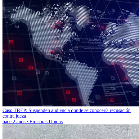
Caso TREP: Suspenden audiencia donde se conocería recusación
contra jueza
hace 2 años
·
Emisoras Unidas