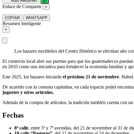
Auto Resumen
Enlace de Compartir
×
COPIAR
WHATSAPP
Resumen Inteligente
×
Los bazares navideños del Centro Histórico se efectúan año co
El comercio local abre sus puertas para que los guatemaltecos pueda
en 2010 como una iniciativa para fortalecer la economía familiar y a
Este 2025, los bazares iniciarán
el próximo 21 de noviembre
. Habrá 
De acuerdo con la comuna capitalina, en cada espacio podrá encontra
juguetes y otros artículos.
Además de la compra de artículos, la tradición también cuenta con un 
Fechas
8ª calle
, entre 5ª y 7ª avenidas, del 21 de noviembre al 31 de d
19 calle “Pastores”
, del 22 de noviembre al 24 de diciembre