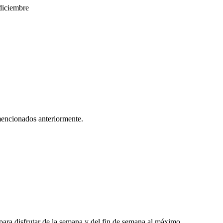
 diciembre
ncionados anteriormente.
 para disfrutar de la semana y del fin de semana al máximo.