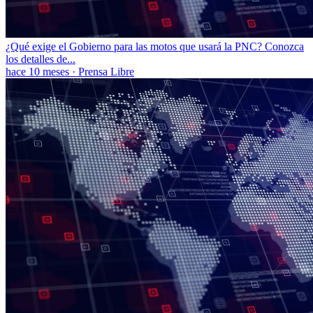
¿Qué exige el Gobierno para las motos que usará la PNC? Conozca
los detalles de...
hace 10 meses
·
Prensa Libre