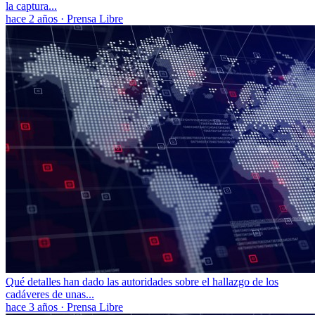
la captura...
hace 2 años
·
Prensa Libre
Qué detalles han dado las autoridades sobre el hallazgo de los
cadáveres de unas...
hace 3 años
·
Prensa Libre