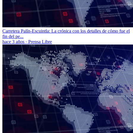
Carretera Palín-Escuintla: La crónica con los detalles de cómo fue el
fin del pe...
hace 3 años
·
Prensa Libre