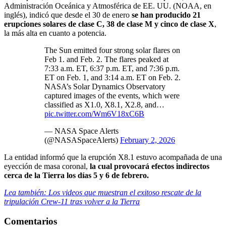
Administración Oceánica y Atmosférica de EE. UU. (NOAA, en
inglés), indicó que desde el 30 de enero
se han producido 21
erupciones solares de clase C, 38 de clase M y cinco de clase X
,
la más alta en cuanto a potencia.
The Sun emitted four strong solar flares on
Feb 1. and Feb. 2. The flares peaked at
7:33 a.m. ET, 6:37 p.m. ET, and 7:36 p.m.
ET on Feb. 1, and 3:14 a.m. ET on Feb. 2.
NASA’s Solar Dynamics Observatory
captured images of the events, which were
classified as X1.0, X8.1, X2.8, and…
pic.twitter.com/Wm6V18xC6B
— NASA Space Alerts
(@NASASpaceAlerts)
February 2, 2026
La entidad informó que la erupción X8.1 estuvo acompañada de una
eyección de masa coronal,
la cual provocará efectos indirectos
cerca de la Tierra los días 5 y 6 de febrero.
Lea también: Los videos que muestran el exitoso rescate de la
tripulación Crew-11 tras volver a la Tierra
Comentarios