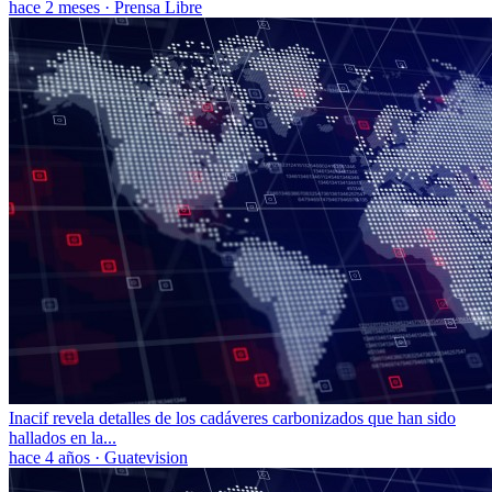
hace 2 meses
·
Prensa Libre
Inacif revela detalles de los cadáveres carbonizados que han sido
hallados en la...
hace 4 años
·
Guatevision