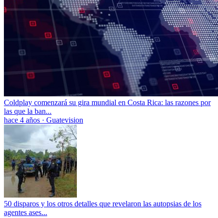
Coldplay comenzará su gira mundial en Costa Rica: las razones por
las que la ban...
hace 4 años
·
Guatevision
50 disparos y los otros detalles que revelaron las autopsias de los
agentes ases...