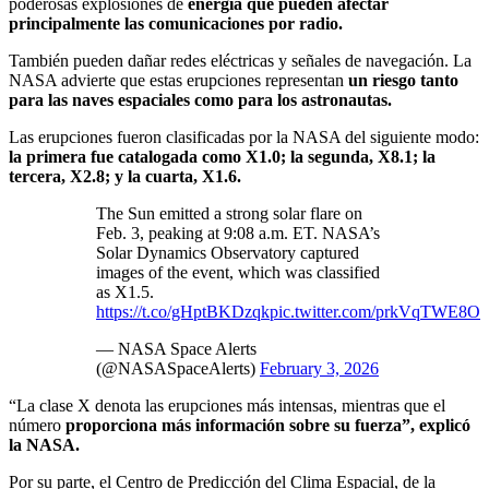
poderosas explosiones de
energía que pueden afectar
principalmente las comunicaciones por radio.
También pueden dañar redes eléctricas y señales de navegación. La
NASA advierte que estas erupciones representan
un riesgo tanto
para las naves espaciales como para los astronautas.
Las erupciones fueron clasificadas por la NASA del siguiente modo:
la primera fue catalogada como X1.0; la segunda, X8.1; la
tercera, X2.8; y la cuarta, X1.6.
The Sun emitted a strong solar flare on
Feb. 3, peaking at 9:08 a.m. ET. NASA’s
Solar Dynamics Observatory captured
images of the event, which was classified
as X1.5.
https://t.co/gHptBKDzqk
pic.twitter.com/prkVqTWE8O
— NASA Space Alerts
(@NASASpaceAlerts)
February 3, 2026
“La clase X denota las erupciones más intensas, mientras que el
número
proporciona más información sobre su fuerza”, explicó
la NASA.
Por su parte, el Centro de Predicción del Clima Espacial, de la