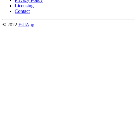
Privacy Policy
Licensing
Contact
© 2022
EsilApp
.