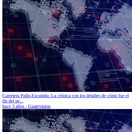
Carretera Palín-Escuintla: La crónica con los detalles de cómo fue el
fin del pe...
hace 3 años
·
Guatevision