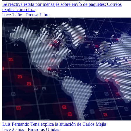
Se reactiva estafa por mensajes sobre envío de paquetes: Correos
explica cómo fu...
hace 1 año
·
Prensa Libre
Luis Fernando Tena explica la situación de Carlos Mejía
hace 2 años
·
Emisoras Unidas