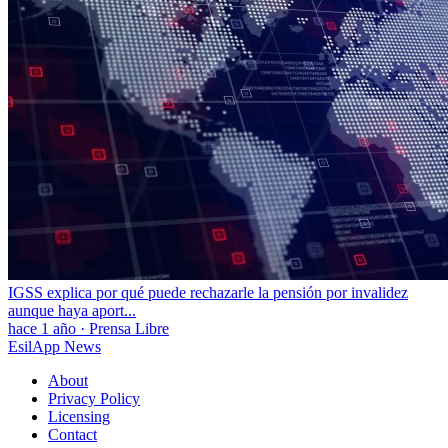
IGSS explica por qué puede rechazarle la pensión por invalidez
aunque haya aport...
hace 1 año
·
Prensa Libre
EsilApp News
About
Privacy Policy
Licensing
Contact