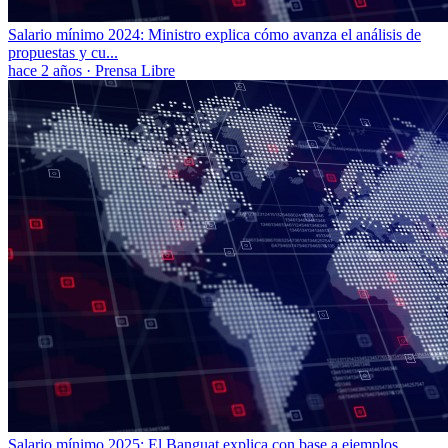
Salario mínimo 2024: Ministro explica cómo avanza el análisis de
propuestas y cu...
hace 2 años
·
Prensa Libre
Salario mínimo 2025: El Banguat explica con base a ejemplos