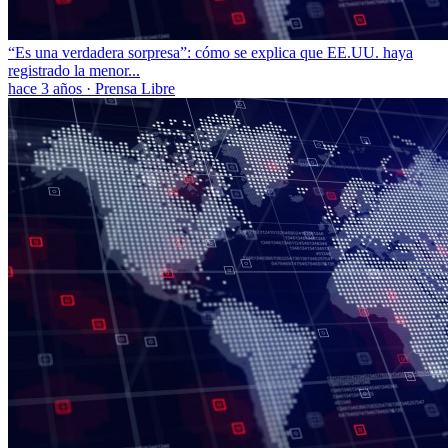
“Es una verdadera sorpresa”: cómo se explica que EE.UU. haya
registrado la menor...
hace 3 años
·
Prensa Libre