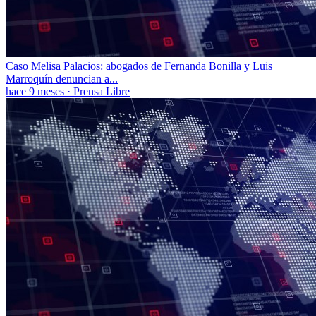
Caso Melisa Palacios: abogados de Fernanda Bonilla y Luis
Marroquín denuncian a...
hace 9 meses
·
Prensa Libre