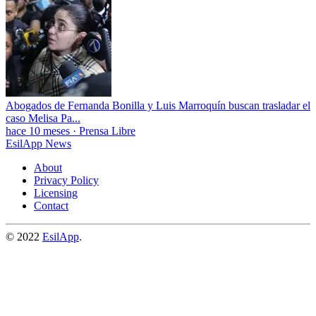
Abogados de Fernanda Bonilla y Luis Marroquín buscan trasladar el
caso Melisa Pa...
hace 10 meses
·
Prensa Libre
EsilApp News
About
Privacy Policy
Licensing
Contact
© 2022
EsilApp
.