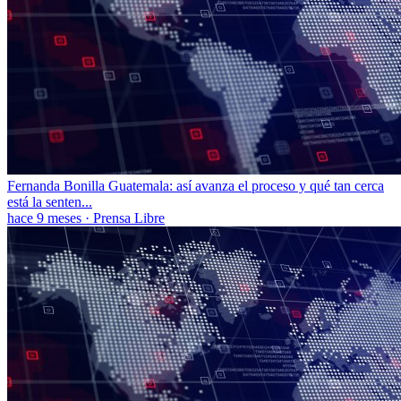
Fernanda Bonilla Guatemala: así avanza el proceso y qué tan cerca
está la senten...
hace 9 meses
·
Prensa Libre