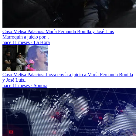
Caso Melisa Palacios: María Fernanda Bonilla y José Luis
Marroquín a juicio por...
hace 11 meses
·
La Hora
Caso Melisa Palacios: Jueza envía a juicio a María Fernanda Bonilla
y José Luis...
hace 11 meses
·
Sonora