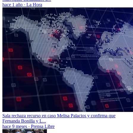
hace 1 año
·
La Hora
Sala rechaza recurso en caso Melisa Palacios y confirma que
Fernanda Bonilla y L...
hace 9 meses
·
Prensa Libre