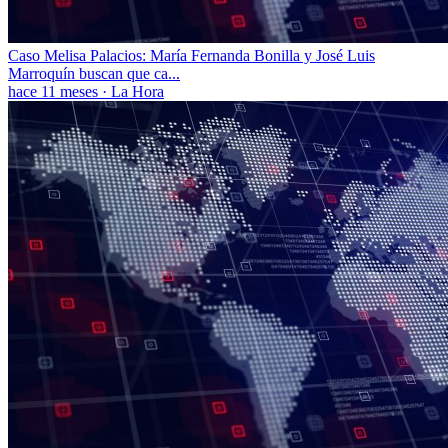
Caso Melisa Palacios: María Fernanda Bonilla y José Luis
Marroquín buscan que ca...
hace 11 meses
·
La Hora