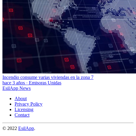
Incendio consume varias viviendas en la zona 7
hace 3 años
·
Emisoras Unidas
EsilApp News
About
Privacy Policy
Licensing
Contact
© 2022
EsilApp
.