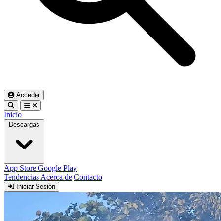
Acceder
Inicio
Descargas
App Store
Google Play
Tendencias
Acerca de
Contacto
Iniciar Sesión