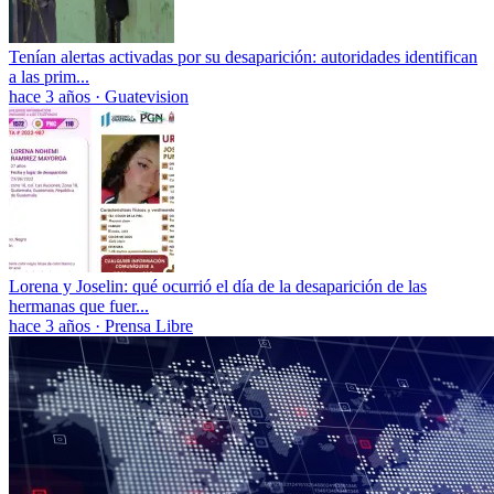
Tenían alertas activadas por su desaparición: autoridades identifican
a las prim...
hace 3 años
·
Guatevision
Lorena y Joselin: qué ocurrió el día de la desaparición de las
hermanas que fuer...
hace 3 años
·
Prensa Libre