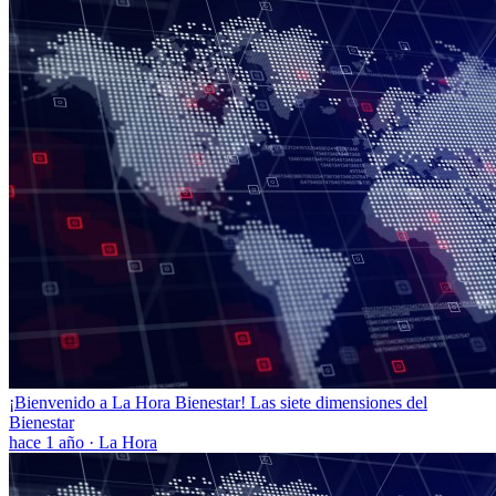
¡Bienvenido a La Hora Bienestar! Las siete dimensiones del
Bienestar
hace 1 año
·
La Hora