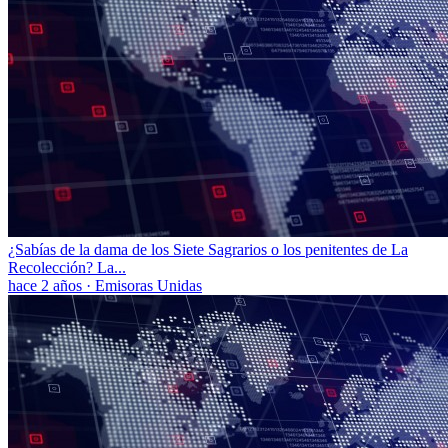
¿Sabías de la dama de los Siete Sagrarios o los penitentes de La
Recolección? La...
hace 2 años
·
Emisoras Unidas