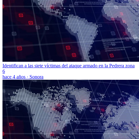
Identifican a las siete víctimas del ataque armado en la Pedrera zona
6
hace 4 años
·
Sonora