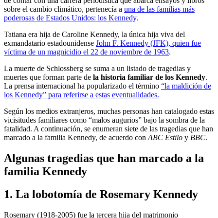
de contar con una carrera periodística que abarca ensayos y libros
sobre el cambio climático, pertenecía a
una de las familias más
poderosas de Estados Unidos: los Kennedy
.
Tatiana era hija de Caroline Kennedy, la única hija viva del
exmandatario estadounidense
John F. Kennedy (JFK), quien fue
víctima de un magnicidio el 22 de noviembre de 1963
.
La muerte de Schlossberg se suma a un listado de tragedias y
muertes que forman parte de
la historia familiar de los Kennedy
.
La prensa internacional ha popularizado el término
“la maldición de
los Kennedy” para referirse a estas eventualidades.
Según los medios extranjeros, muchas personas han catalogado estas
vicisitudes familiares como “malos augurios” bajo la sombra de la
fatalidad. A continuación, se enumeran siete de las tragedias que han
marcado a la familia Kennedy, de acuerdo con
ABC Estilo
y
BBC
.
Algunas tragedias que han marcado a la
familia Kennedy
1. La lobotomía de Rosemary Kennedy
Rosemary (1918-2005) fue la tercera hija del matrimonio