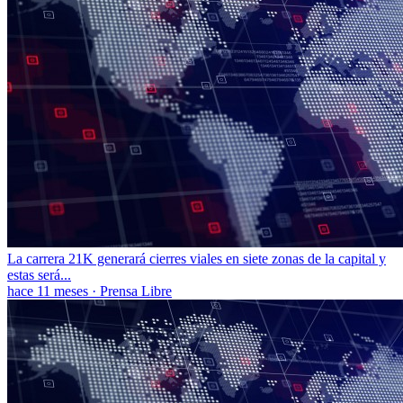
La carrera 21K generará cierres viales en siete zonas de la capital y
estas será...
hace 11 meses
·
Prensa Libre