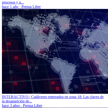
procesos y u...
hace 1 año
·
Prensa Libre
INTERACTIVO | Cadáveres enterrados en zona 18: Las claves de
la desaparición de...
hace 3 años
·
Prensa Libre