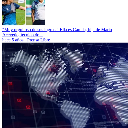
“Muy orgulloso de sus logros”: Ella es Camila, hija de Mario
Acevedo, técnico de...
hace 5 años
·
Prensa Libre