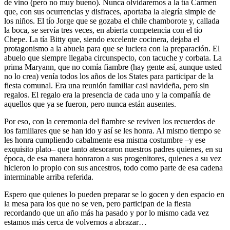
de vino (pero no muy bueno). Nunca olvidaremos a la tía Carmen
que, con sus ocurrencias y disfraces, aportaba la alegría simple de
los niños. El tío Jorge que se gozaba el chile chamborote y, callada
la boca, se servía tres veces, en abierta competencia con el tío
Chepe. La tía Bitty que, siendo excelente cocinera, dejaba el
protagonismo a la abuela para que se luciera con la preparación. El
abuelo que siempre llegaba circunspecto, con tacuche y corbata. La
prima Maryann, que no comía fiambre (hay gente así, aunque usted
no lo crea) venía todos los años de los States para participar de la
fiesta comunal. Era una reunión familiar casi navideña, pero sin
regalos. El regalo era la presencia de cada uno y la compañía de
aquellos que ya se fueron, pero nunca están ausentes.
Por eso, con la ceremonia del fiambre se reviven los recuerdos de
los familiares que se han ido y así se les honra. Al mismo tiempo se
les honra cumpliendo cabalmente esa misma costumbre –y ese
exquisito plato– que tanto atesoraron nuestros padres quienes, en su
época, de esa manera honraron a sus progenitores, quienes a su vez
hicieron lo propio con sus ancestros, todo como parte de esa cadena
interminable arriba referida.
Espero que quienes lo pueden preparar se lo gocen y den espacio en
la mesa para los que no se ven, pero participan de la fiesta
recordando que un año más ha pasado y por lo mismo cada vez
estamos más cerca de volvernos a abrazar…