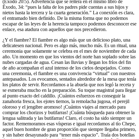
(Éxodo 20:5). Advertencia que se reitera en el mismo libro de
Éxodo, 34: “pues la falta de los padres pide cuentas a sus hijos y
nietos hasta la tercera y la cuarta generación.” La conexión es clara,
el entramado bien definido. De la misma forma que no podemos
escapar de las leyes de la herencia tampoco podemos desconocer ese
enlace, esa atadura con aquellos que nos precedieron.
¿Y el fiambre? El fiambre es algo más que un delicioso plato, una
delicatesen nacional. Pero es algo más, mucho más. Es un ritual, una
ceremonia que solamente se celebra en el mes de noviembre de cada
año. Un momento en que los vientos del norte han soplado sobre las
nubes cargadas de agua. Cesan las lluvias y llegan los fríos del fin
de año acompañan el azul intenso de los cielos despejados. Como
una ceremonia, el fiambre es una convivencia “virtual” con nuestros
antepasados. Los evocamos, sentados alrededor de la mesa que tenía
los platos de servir. Recordamos a la abuela que nos legó la receta y
se esmeraba mucho en la preparación. Su toque magistral para llegar
al punto exacto del caldillo. ¡Cuántos esfuerzos en conseguir la
zanahoria fresca, los ejotes tiernos, la remolacha jugosa, el perejil
oloroso y el jengibre aromoso! ¡Cuántos viajes al mercado para
comprar los chorizos y butifarras! ¡Cuánta búsqueda para obtener la
lengua salitrada y las butifarras! Claro, el costo ha sido siempre un
factor. Rememoramos esas vísperas e igual recordamos al tío Chepe,
aquel buen hombre de gran proporción que siempre llegaba primero,
y sin haber desayunado para “tener más espacio”. Traía dos botellas