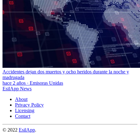
Accidentes dejan dos muertos y ocho heridos durante la noche y
madrugada
hace 2 años
·
Emisoras Unidas
EsilApp News
About
Privacy Policy
Licensing
Contact
© 2022
EsilApp
.