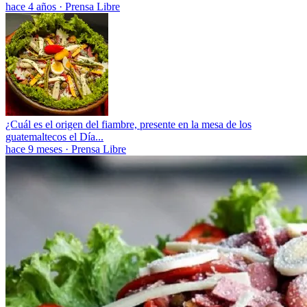
hace 4 años
·
Prensa Libre
¿Cuál es el origen del fiambre, presente en la mesa de los
guatemaltecos el Día...
hace 9 meses
·
Prensa Libre