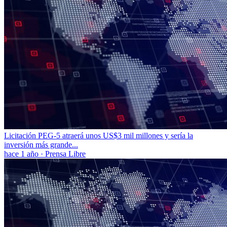
Licitación PEG-5 atraerá unos US$3 mil millones y sería la
inversión más grande...
hace 1 año
·
Prensa Libre