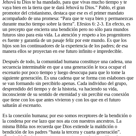
Jehová tu Dios te ha mandado, para que vivas mucho tiempo y te
vaya bien en la tierra que te dará Jehová tu Dios.” Pablo, el gran
promotor del cristianismo, destaca que ese es el primer mandato
acompañado de una promesa: “Para que te vaya bien y permanezcas
durante mucho tiempo sobre la tierra”. Efesios 6: 2-3. En efecto, es
un precepto que encierra una bendición pero no sólo para mundos
futuros sino para esta vida. La atención y respeto a los progenitores
es fuente y garantía de un pasaje feliz por este mundo. Es que los
hijos son los continuadores de la experiencia de los padres; de esa
manera ellos se proyectan en ese futuro infinito e impredecible.
Después de todo, la comunidad humana constituye una cadena, una
secuencia interminable en que a una generación le toca ocupar el
escenario por poco tiempo y luego desocupa para que lo tome la
siguiente generación. Es una cadena que se forma con eslabones que
se van formando sin percibirlo apenas. Cada individuo del grupo,
desprendido del tiempo y de la historia, va haciendo su vida,
inconsciente de su sentido de eternidad y sin percibir esa conexión
que tiene con los que antes vivieron y con los que en el futuro
saltarán al escenario.
Es la conexión humana; por eso somos receptores de la bendición o
la condena por ese lazo que nos ata con nuestros ancestros. La
misma Biblia nos recuerda que Dios extiende la maldición o
bendición de los padres “hasta la tercera y cuarta generación”.