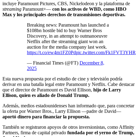
incluye Paramount Pictures, CBS, Nickelodeon y la plataforma de
streaming
Paramount+—
con los activos de WBD, como HBO
Max y los principales derechos de transmisiones deportivas.
Breaking news: Paramount has launched a
$108bn hostile bid to buy Warner Bros
Discovery, in an attempt to outmanoeuvre
Netflix after the streaming giant won an
auction for the media company last week.
https://t.co/ew4m1FZ0Pd
pic.twitter.com/Fk1FVT3YHR
— Financial Times (@FT)
December 8,
2025
Esta nueva propuesta por el estudio de cine y televisión podría
derivar en una batalla legal entre Paramount y Netflix. Cabe destacar
que el director de Paramount es David Ellison,
hijo de Larry
Ellison, quien es aliado de Donald Trump.
Además, medios estadounidenses han informado que, para concretar
la oferta por Warner Bros., Larry Ellison —padre de David—
aportó dinero para financiar la propuesta.
También se registraron apoyos de otros inversionistas, como Affinity
Partners, firma de capital privado
fundada por el yerno de Trump,