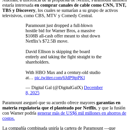
estaría interesada
en comprar canales de cable como CNN, TNT,
TBS y Discovery
, los cuales se sumarían a su grupo de activos
televisivos, como CBS, MTV y Comedy Central.
Paramount just dropped a full-blown
hostile bid for Warner Bros, a massive
$108B all-cash offer meant to shut down
Netflix’s $72.5B move.
David Ellison is skipping the board
entirely and taking the fight straight to the
shareholders.
With HBO Max and a century-old studio
at…
pic.twitter.com/6JdP9tpPKl
— Digital Gal (@DigitalGalX)
December
8, 2025
Paramount aseguró que su acuerdo ofrece mayores
garantías en
materia regulatoria que el planteado por Netflix
, y que la fusión
con Warner podría
generar más de US$6 mil millones en ahorros de
costos.
La compañía combinada uniría la cartera de Paramount —que